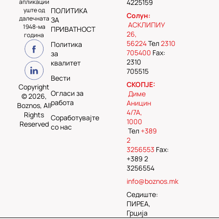
апликации
4225159
уште од
ПОЛИТИКА
Солун:
далечната
ЗА
АСКЛИПИУ
1948-ма
ПРИВАТНОСТ
26,
година
56224
Тел
2310
Политика
705400
Fax:
за
2310
квалитет
705515
Вести
СКОПЈЕ:
Copyright
Огласи за
Диме
© 2026,
работа
Аницин
Boznos, All
4/7А,
Rights
Соработувајте
1000
Reserved
со нас
Тел
+389
2
3256553
Fax:
+389 2
3256554
info@boznos.mk
Седиште:
ПИРЕА,
Грција