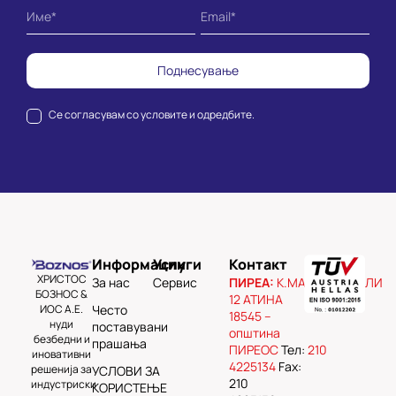
Поднесување
Се согласувам со
условите и одредбите.
Информации
Услуги
Контакт
ХРИСТОС
За нас
Сервис
ПИРЕА:
К.МАВРОМИХАЛИ
БОЗНОС &
12 АТИНА
ИОС А.Е.
Често
18545 –
нуди
поставувани
општина
безбедни и
прашања
ПИРЕОС
Тел:
210
иновативни
4225134
Fax:
решенија за
УСЛОВИ ЗА
210
индустриски
КОРИСТЕЊЕ