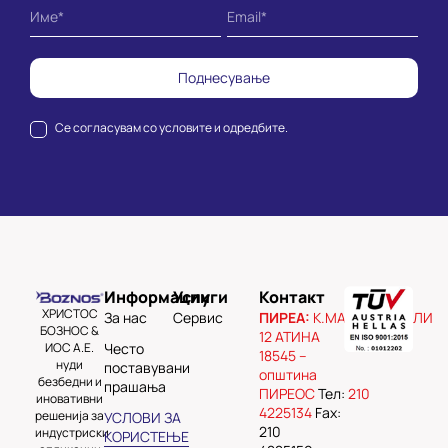
Поднесување
Се согласувам со
условите и одредбите.
Информации
Услуги
Контакт
ХРИСТОС
За нас
Сервис
ПИРЕА:
К.МАВРОМИХАЛИ
БОЗНОС &
12 АТИНА
ИОС А.Е.
Често
18545 –
нуди
поставувани
општина
безбедни и
прашања
ПИРЕОС
Тел:
210
иновативни
4225134
Fax:
решенија за
УСЛОВИ ЗА
210
индустриски
КОРИСТЕЊЕ