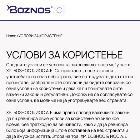
Home
>
УСЛОВИ ЗА КОРИСТЕЊЕ
УСЛОВИ ЗА КОРИСТЕЊЕ
Следните услови се услови на законски договор меѓу вас и
ХР. БОЗНОС & ИОС А.Е. Со пристапот, посетата или
употребата на оваа веб страна, вие потврдувате дека сте ги
прочитале, разбрале и сте согласни да бидете обврзани со
овие услови на користење и дека ќе ги почитувате сите
важечки закони и регулативи. Доколку не се согласувате со
овие услови, ве молиме не ја употребувајте веб страната.
ХР. БОЗНОС & ИОС А.Е има право според важечките закони
да ги ревидира овие услови за користење во било кое
време, без претходно да ве извести, како и да ја ревидира
било која информација што е доставена на веб страната и
да ја ажурира истата. Згора на тоа, ХР. БОЗНОС & ИОС А.Е