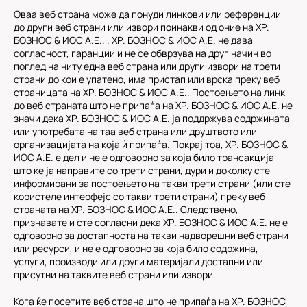
Оваа веб страна може да понуди линкови или референции
до други веб страни или извори поинакви од оние на ХР.
БОЗНОС & ИОС А.Е.. . ХР. БОЗНОС & ИОС А.Е. не дава
согласност, гаранции и не се обврзува на друг начин во
поглед на ниту една веб страна или други извори на трети
страни до кои е упатено, има пристап или врска преку веб
страницата на ХР. БОЗНОС & ИОС А.Е.. Постоењето на линк
до веб страната што не припаѓа на ХР. БОЗНОС & ИОС А.Е. не
значи дека ХР. БОЗНОС & ИОС А.Е. ја поддржува содржината
или употребата на таа веб страна или друштвото или
организацијата на која ѝ припаѓа. Покрај тоа, ХР. БОЗНОС &
ИОС А.Е. е дел и не е одговорно за која било трансакција
што ќе ја направите со трети страни, дури и доколку сте
информирани за постоењето на такви трети страни (или сте
користеле интерфејс со такви трети страни) преку веб
страната на ХР. БОЗНОС & ИОС А.Е.. Следствено,
признавате и сте согласни дека ХР. БОЗНОС & ИОС А.Е. не е
одговорно за достапноста на такви надворешни веб страни
или ресурси, и не е одговорно за која било содржина,
услуги, производи или други материјали достапни или
присутни на таквите веб страни или извори.
Кога ќе посетите веб страна што не припаѓа на ХР. БОЗНОС