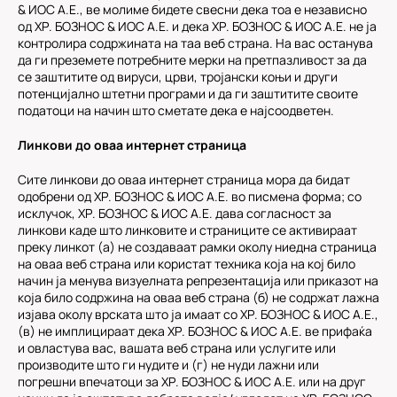
& ИОС А.Е., ве молиме бидете свесни дека тоа е независно
од ХР. БОЗНОС & ИОС А.Е. и дека ХР. БОЗНОС & ИОС А.Е. не ја
контролира содржината на таа веб страна. На вас останува
да ги преземете потребните мерки на претпазливост за да
се заштитите од вируси, црви, тројански коњи и други
потенцијално штетни програми и да ги заштитите своите
податоци на начин што сметате дека е најсоодветен.
Линкови до оваа интернет страница
Сите линкови до оваа интернет страница мора да бидат
одобрени од ХР. БОЗНОС & ИОС А.Е. во писмена форма; со
исклучок, ХР. БОЗНОС & ИОС А.Е. дава согласност за
линкови каде што линковите и страниците се активираат
преку линкот (a) не создаваат рамки околу ниедна страница
на оваа веб страна или користат техника која на кој било
начин ја менува визуелната репрезентација или приказот на
која било содржина на оваа веб страна (б) не содржат лажна
изјава околу врската што ја имаат со ХР. БОЗНОС & ИОС А.Е.,
(в) не имплицираат дека ХР. БОЗНОС & ИОС А.Е. ве прифаќа
и овластува вас, вашата веб страна или услугите или
производите што ги нудите и (г) не нуди лажни или
погрешни впечатоци за ХР. БОЗНОС & ИОС А.Е. или на друг