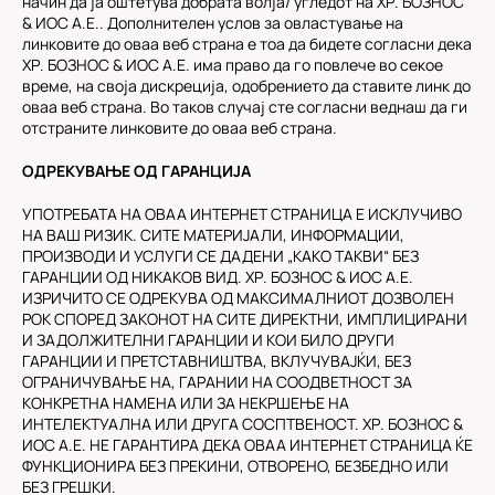
начин да ја оштетува добрата волја/ угледот на ХР. БОЗНОС
& ИОС А.Е.. Дополнителен услов за овластување на
линковите до оваа веб страна е тоа да бидете согласни дека
ХР. БОЗНОС & ИОС А.Е. има право да го повлече во секое
време, на своја дискреција, одобрението да ставите линк до
оваа веб страна. Во таков случај сте согласни веднаш да ги
отстраните линковите до оваа веб страна.
ОДРЕКУВАЊЕ ОД ГАРАНЦИЈА
УПОТРЕБАТА НА ОВАА ИНТЕРНЕТ СТРАНИЦА Е ИСКЛУЧИВО
НА ВАШ РИЗИК. СИТЕ МАТЕРИЈАЛИ, ИНФОРМАЦИИ,
ПРОИЗВОДИ И УСЛУГИ СЕ ДАДЕНИ „КАКО ТАКВИ“ БЕЗ
ГАРАНЦИИ ОД НИКАКОВ ВИД. ХР. БОЗНОС & ИОС А.Е.
ИЗРИЧИТО СЕ ОДРЕКУВА ОД МАКСИМАЛНИОТ ДОЗВОЛЕН
РОК СПОРЕД ЗАКОНОТ НА СИТЕ ДИРЕКТНИ, ИМПЛИЦИРАНИ
И ЗАДОЛЖИТЕЛНИ ГАРАНЦИИ И КОИ БИЛО ДРУГИ
ГАРАНЦИИ И ПРЕТСТАВНИШТВА, ВКЛУЧУВАЈЌИ, БЕЗ
ОГРАНИЧУВАЊЕ НА, ГАРАНИИ НА СООДВЕТНОСТ ЗА
КОНКРЕТНА НАМЕНА ИЛИ ЗА НЕКРШЕЊЕ НА
ИНТЕЛЕКТУАЛНА ИЛИ ДРУГА СОСПТВЕНОСТ. ХР. БОЗНОС &
ИОС А.Е. НЕ ГАРАНТИРА ДЕКА ОВАА ИНТЕРНЕТ СТРАНИЦА ЌЕ
ФУНКЦИОНИРА БЕЗ ПРЕКИНИ, ОТВОРЕНО, БЕЗБЕДНО ИЛИ
БЕЗ ГРЕШКИ.