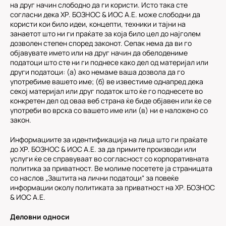
на друг начин слободно да ги користи. Исто така сте
согласни дека ХР. БОЗНОС & ИОС А.Е. може слободни да
користи кои било идеи, концепти, техники и тајни на
занаетот што ни ги праќате за која било цел до најголем
дозволен степен според законот. Сепак нема да ви го
објавувате името или на друг начин да обелодениме
податоци што сте ни ги поднесе како дел од материјал или
други податоци: (a) ако немаме ваша дозвола да го
употребиме вашето име; (б) ве известиме однапред дека
секој материјал или друг податок што ќе го поднесете во
конкретен дел од оваа веб страна ќе биде објавен или ќе се
употреби во врска со вашето име или (в) ни е наложено со
закон.
Информациите за идентификација на лица што ги праќате
до ХР. БОЗНОС & ИОС А.Е. за да примите производи или
услуги ќе се справуваат во согласност со корпоративната
политика за приватност. Ве молиме посетете ја страницата
со наслов „Заштита на лични податоци“ за повеќе
информации околу политиката за приватност на ХР. БОЗНОС
& ИОС А.Е.
Деловни односи