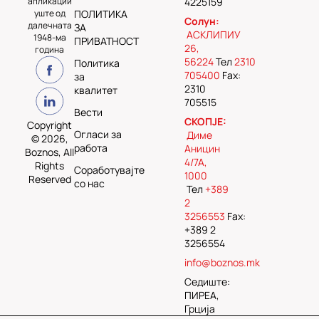
апликации
4225159
уште од
ПОЛИТИКА
Солун:
далечната
ЗА
АСКЛИПИУ
1948-ма
ПРИВАТНОСТ
26,
година
56224
Тел
2310
Политика
705400
Fax:
за
2310
квалитет
705515
Вести
СКОПЈЕ:
Copyright
Огласи за
Диме
© 2026,
работа
Аницин
Boznos, All
4/7А,
Rights
Соработувајте
1000
Reserved
со нас
Тел
+389
2
3256553
Fax:
+389 2
3256554
info@boznos.mk
Седиште:
ПИРЕА,
Грција