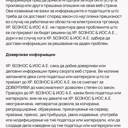
производ или други прашања опишани на оваа веб страна.
Ова изземање не важи за информациите и податоците што
треба да се достават според закон со најголема прецизност
во случај на работење во областа на електронска трговија.
ХР. БОЗНОС & ИОС А.Е. не гарантира дека проблемите што
ќе се пријават ќе бидат решени од ХР. БОЗНОС & ИОС А.Е. ,
дури и во случај кога ХР. БОЗНОС & ИОС А.Е. одбира да
достави информации за решавање на даден проблем.
Доверливи информации
ХР. БОЗНОС & ИОС А.Е. сака да добие доверливи или
деловни информации преку својата веб страна. Ве молиме
запомнете дека сите податоци или материјали што се
праќаат до ХР. БОЗНОС & ИОС А.Е. ќе се сметаат за
ДОВЕРЛИВИ до максималниот дозволен степен со закон.
Праќајќи до ХР. БОЗНОС & ИОС А.Е. какви било податоци или
материјали, вие не му давате на ХР. БОЗНОС & ИОС А.Е.
неограничена, неповратна дозвола за копирање,
репродуцирање, објавување, прикачување на сервер,
праќање, пренос, дистрибуција, јавно издавање, употреба
или модифицирање на тие податоци или материјали, или да
создаде дела изведени од тие податоци или материјали или