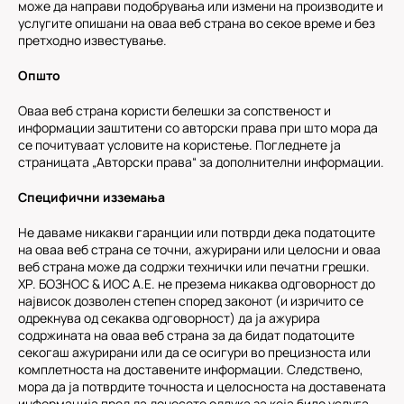
може да направи подобрувања или измени на производите и
услугите опишани на оваа веб страна во секое време и без
претходно известување.
Општо
Оваа веб страна користи белешки за сопственост и
информации заштитени со авторски права при што мора да
се почитуваат условите на користење. Погледнете ја
страницата „Авторски права“ за дополнителни информации.
Специфични изземања
Не даваме никакви гаранции или потврди дека податоците
на оваа веб страна се точни, ажурирани или целосни и оваа
веб страна може да содржи технички или печатни грешки.
ХР. БОЗНОС & ИОС А.Е. не презема никаква одговорност до
највисок дозволен степен според законот (и изричито се
одрекнува од секаква одговорност) да ја ажурира
содржината на оваа веб страна за да бидат податоците
секогаш ажурирани или да се осигури во прецизноста или
комплетноста на доставените информации. Следствено,
мора да ја потврдите точноста и целосноста на доставената
информација пред да донесете одлука за која било услуга,