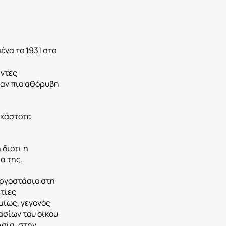
ένα το 1931 στο
άντες
ταν πιο αθόρυβη
εκάστοτε
 διότι η
α της.
εργοστάσιο στη
ετίες
μίως, γεγονός
ασίων του οίκου
Ασία, στην