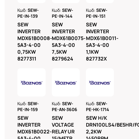
Ρωτήστε
Ρωτήστε
Ρωτήστε
Κωδ:
SEW-
Κωδ:
SEW-
Κωδ:
SEW-
μας
μας
μας
PE-IN-139
PE-IN-144
PE-IN-151
και
SEW
SEW
SEW
INVERTER
INVERTER
INVERTER
γκα και
MDX61B0008-
MDX61B0075-
MDX61B0011-
5A3-4-00
5A3-4-00
5A3-4-00
τα
0,75KW
7,5KW
1,1KW
8277311
8279624
827732X
τα
λυσίδας
τα
λά και
Ρωτήστε
Ρωτήστε
Ρωτήστε
Κωδ:
SEW-
Κωδ:
SEW-
Κωδ:
SEW-
μας
μας
μας
PE-IN-159
PE-AN-3606
PE-HK-1714
SEW
SEW
SEW H/K
INVERTER
VOLTAGE
DRN100LS4/BE5HR/F
μοί
MDX61B0022-
RELAY UR
2,2KW
κοί
5A3-4-00
15/METR.
1450RPM