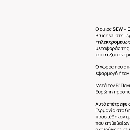
Ο οίκος
SEW
–
Bruchsal στη Γ
«
ηλεκτρομειω
μεταφοράς της 
και η εξοικονόμ
Ο χώρος που απ
εφαρμογή ήταν 
Μετά τον Β’ Πα
Ευρώπη προσπαθ
Αυτό επέτρεψε 
Γερμανία στο Gr
προστέθηκαν ερ
που επιβεβαίωνε
ακολούθησε σε 