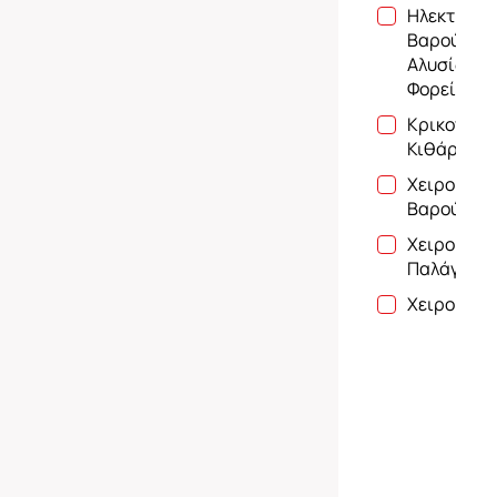
Ηλεκτρικά
Βαρούλκα
Αλυσίδας 
Φορεία
Κρικοπάλα
Κιθάρες
Χειροκίνη
Βαρούλκα
Χειροκίνη
Παλάγκα Α
Χειροκίνη
Φορεία απ
Αλυσίδας
Ανύψωση,
Μεταφορά
Αυτοματισ
Βιομηχανι