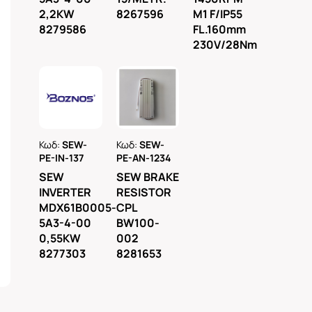
ες
2,2KW
8267596
M1 F/IP55
χανικό
8279586
FL.160mm
230V/28Nm
ειωτήρα
ροπέα
ς
είς
ς
για AC
Ρωτήστε
Ρωτήστε
Κωδ:
SEW-
Κωδ:
SEW-
μας
μας
PE-IN-137
PE-AN-1234
SEW
SEW BRAKE
είς
INVERTER
RESISTOR
ς
MDX61B0005-
CPL
για
5A3-4-00
BW100-
ητήρες
0,55KW
002
κίνησης
8277303
8281653
Κίνησης
οράς