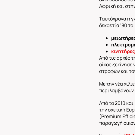
Αφρική και στη
Ταυτόχρονα η γκ
δεκαετία ’80 τα
μειωτήρε
ηλεκτρομ
κινητήρε
Από τις αρχές τ
οίκος ξεκίνησε
στροφών και τον
Με την νέα χιλι
περιλαμβάνουν σ
Από το 2010 κα
την σχετική Eυ
(Premium Effic
παραγωγή οικον