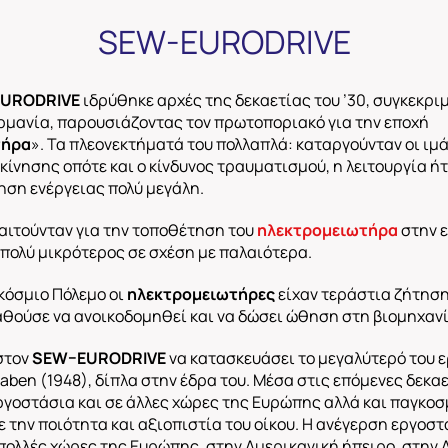
SEW-EURODRIVE
EURODRIVE
ιδρύθηκε αρχές της δεκαετίας του ’30, συγκεκριμ
ερμανία, παρουσιάζοντας τον πρωτοποριακό για την εποχή
τήρα
». Τα πλεονεκτήματά του πολλαπλά: καταργούνταν οι ιμ
κίνησης οπότε και ο κίνδυνος τραυματισμού, η λειτουργία ή
ηση ενέργειας πολύ μεγάλη.
αιτούνταν για την τοποθέτηση του
ηλεκτρομειωτήρα
στην 
πολύ μικρότερος σε σχέση με παλαιότερα.
γκόσμιο Πόλεμο οι
ηλεκτρομειωτήρες
είχαν τεράστια ζήτηση
ούσε να ανοικοδομηθεί και να δώσει ώθηση στη βιομηχανί
στον
SEW
–
EURODRIVE
να κατασκευάσει το μεγαλύτερό του 
aben (1948), δίπλα στην έδρα του. Μέσα στις επόμενες δεκα
γοστάσια και σε άλλες χώρες της Ευρώπης αλλά και παγκοσ
 την ποιότητα και αξιοπιστία του οίκου. Η ανέγερση εργοστ
πολλές χώρες της Ευρώπης, στην Αμερικανική ήπειρο, στην 