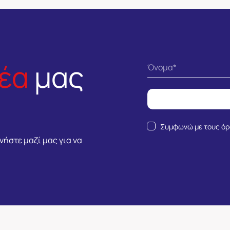
Αλυσοτροχ
Αντιεκρηκτ
Ηλεκτροκι
και
έα
μας
Ηλεκτρομε
Βιομηχανι
Βιομηχανι
Μειωτήρε
Δονητές
Συμφωνώ με τους
όρ
Επιφανεία
νήστε μαζί μας για να
Επαγωγικ
Μεταφορά
Ενέργειας
MOVITRAN
Εύκαμπτοι
Σύνδεσμοι
(κόπλερ)