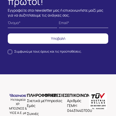
πρώτοι!
Εγγραφείτε στα newsletter μας ή επικοινωνήστε μαζί μας
για να συζητήσουμε τις ανάγκες σας.
Υποβολή
Συμφωνώ με τους
όρους και τις προϋποθέσεις.
ΠΛΗΡΟΦΟΡΙΕΣ
ΥΠΗΡΕΣΙΕΣ
ΕΠΙΚΟΙΝΩΝΙΑ
Η εταιρεία
Σχετικά με
Υπηρεσίες
Aριθμός
ΧΡ.
Εμάς
ΓΕΜΗ:
ΜΠΟΖΝΟΣ &
044314407000
ΥΙΟΣ Α.Ε. με
Συχνές