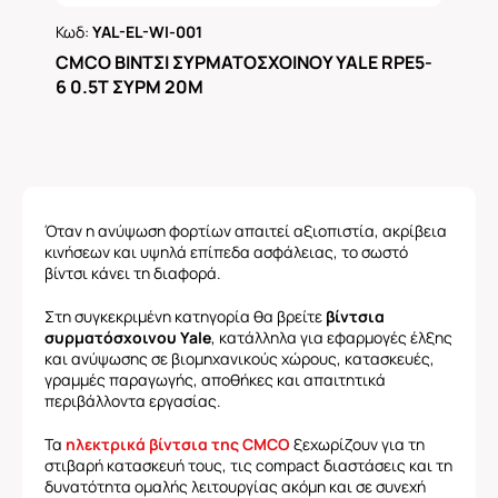
Κωδ:
YAL-EL-WI-001
Ρωτήστε μας
CMCO ΒΙΝΤΣΙ ΣΥΡΜΑΤΟΣΧΟΙΝΟΥ YALE RPE5-
6 0.5Τ ΣΥΡΜ 20M
Όταν η ανύψωση φορτίων απαιτεί αξιοπιστία, ακρίβεια
κινήσεων και υψηλά επίπεδα ασφάλειας, το σωστό
βίντσι κάνει τη διαφορά.
Στη συγκεκριμένη κατηγορία θα βρείτε
βίντσια
συρματόσχοινου Yale
, κατάλληλα για εφαρμογές έλξης
και ανύψωσης σε βιομηχανικούς χώρους, κατασκευές,
γραμμές παραγωγής, αποθήκες και απαιτητικά
περιβάλλοντα εργασίας.
Τα
ηλεκτρικά βίντσια της CMCO
ξεχωρίζουν για τη
στιβαρή κατασκευή τους, τις compact διαστάσεις και τη
δυνατότητα ομαλής λειτουργίας ακόμη και σε συνεχή