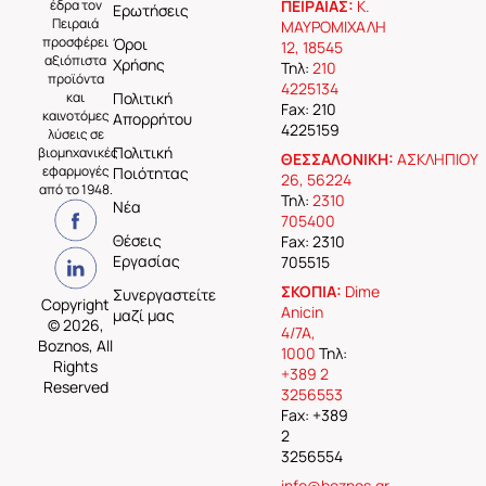
έδρα τον
ΠΕΙΡΑΙΑΣ:
Κ.
Ερωτήσεις
Πειραιά
ΜΑΥΡΟΜΙΧΑΛΗ
προσφέρει
Όροι
12, 18545
αξιόπιστα
Χρήσης
Τηλ:
210
προϊόντα
4225134
και
Πολιτική
Fax: 210
καινοτόμες
Απορρήτου
4225159
λύσεις σε
Πολιτική
βιομηχανικές
ΘΕΣΣΑΛΟΝΙΚΗ:
ΑΣΚΛΗΠΙΟΥ
εφαρμογές
Ποιότητας
26, 56224
από το 1948.
Τηλ:
2310
Νέα
705400
Θέσεις
Fax: 2310
Εργασίας
705515
ΣΚΟΠΙΑ:
Dime
Συνεργαστείτε
Copyright
Anicin
μαζί μας
© 2026,
4/7A,
Boznos, All
1000
Τηλ:
Rights
+389 2
Reserved
3256553
Fax: +389
2
3256554
info@boznos.gr