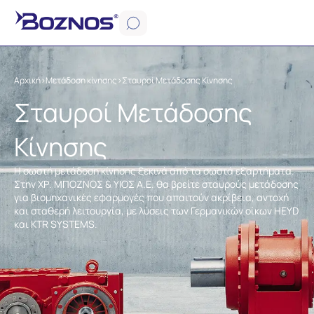
Αρχική
>
Μετάδοση κίνησης
>
Σταυροί Μετάδοσης Κίνησης
Σταυροί Μετάδοσης
Κίνησης
Η σωστή μετάδοση κίνησης ξεκινά από τα σωστά εξαρτήματα.
Στην ΧΡ. ΜΠΟΖΝΟΣ & ΥΙΟΣ Α.Ε. θα βρείτε σταυρούς μετάδοσης
για βιομηχανικές εφαρμογές που απαιτούν ακρίβεια, αντοχή
και σταθερή λειτουργία, με λύσεις των Γερμανικών οίκων HEYD
και KTR SYSTEMS.