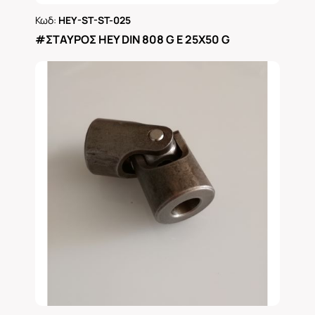
Κωδ:
HEY-ST-ST-025
Ρωτήστε μας
#ΣΤΑΥΡΟΣ ΗΕΥ DIN 808 G Ε 25Χ50 G