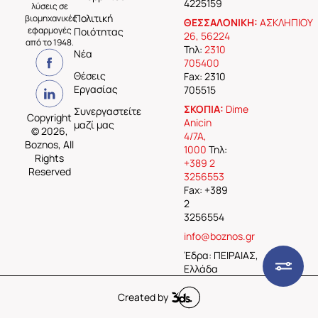
4225159
λύσεις σε
Πολιτική
βιομηχανικές
ΘΕΣΣΑΛΟΝΙΚΗ:
ΑΣΚΛΗΠΙΟΥ
εφαρμογές
Ποιότητας
26, 56224
από το 1948.
Τηλ:
2310
Νέα
705400
Θέσεις
Fax: 2310
Εργασίας
705515
ΣΚΟΠΙΑ:
Dime
Συνεργαστείτε
Copyright
Anicin
μαζί μας
© 2026,
4/7A,
Boznos, All
1000
Τηλ:
Rights
+389 2
Reserved
3256553
Fax: +389
2
3256554
info@boznos.gr
Έδρα: ΠΕΙΡΑΙΑΣ,
Ελλάδα
Created by