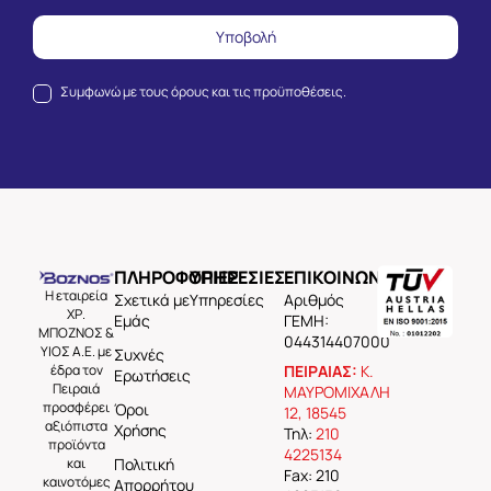
Υποβολή
Συμφωνώ με τους
όρους και τις προϋποθέσεις.
ΠΛΗΡΟΦΟΡΙΕΣ
ΥΠΗΡΕΣΙΕΣ
ΕΠΙΚΟΙΝΩΝΙΑ
Η εταιρεία
Σχετικά με
Υπηρεσίες
Aριθμός
ΧΡ.
Εμάς
ΓΕΜΗ:
ΜΠΟΖΝΟΣ &
044314407000
ΥΙΟΣ Α.Ε. με
Συχνές
έδρα τον
ΠΕΙΡΑΙΑΣ:
Κ.
Ερωτήσεις
Πειραιά
ΜΑΥΡΟΜΙΧΑΛΗ
προσφέρει
Όροι
12, 18545
αξιόπιστα
Χρήσης
Τηλ:
210
προϊόντα
4225134
και
Πολιτική
Fax: 210
καινοτόμες
Απορρήτου