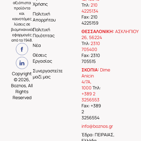
αξιόπιστα
Χρήσης
Τηλ:
210
προϊόντα
4225134
και
Πολιτική
Fax: 210
καινοτόμες
Απορρήτου
4225159
λύσεις σε
Πολιτική
βιομηχανικές
ΘΕΣΣΑΛΟΝΙΚΗ:
ΑΣΚΛΗΠΙΟΥ
εφαρμογές
Ποιότητας
26, 56224
από το 1948.
Τηλ:
2310
Νέα
705400
Θέσεις
Fax: 2310
Εργασίας
705515
ΣΚΟΠΙΑ:
Dime
Συνεργαστείτε
Copyright
Anicin
μαζί μας
© 2026,
4/7A,
Boznos, All
1000
Τηλ:
Rights
+389 2
Reserved
3256553
Fax: +389
2
3256554
info@boznos.gr
Έδρα: ΠΕΙΡΑΙΑΣ,
Ελλάδα