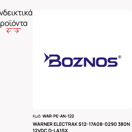
νδεικτικά
ροϊόντα
Κωδ:
WAR-PE-AN-122
Ρωτήστε μας
WARNER ELECTRAK S12-17A08-0290 380N
12VDC D-LA1SX