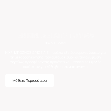
ΕΝ ΚΙΝΗΣΕΙ ΑΠΟ ΤΟ 1948
Ποιοι Είμαστε
Η ΧΡ. ΜΠΟΖΝΟΣ & ΥΙΟΣ Α.Ε. παρέχει εξειδικευμένες λύσεις για
τη μετάδοση κίνησης, τον αυτοματισμό και την ανύψωση
φορτίων, προσφέροντας προϊόντα και υπηρεσίες υψηλής
ποιότητας για κάθε βιομηχανική ανάγκη.
Μάθετε Περισσότερα