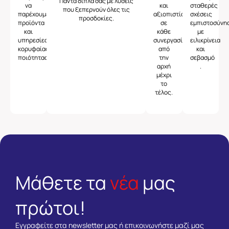
Πάντα δίπλα σας με λύσεις
να
και
σταθερές
που ξεπερνούν όλες τις
παρέχουμε
αξιοπιστία
σχέσεις
προσδοκίες.
προϊόντα
σε
εμπιστοσύνη
και
κάθε
με
υπηρεσίες
συνεργασία,
ειλικρίνεια
κορυφαίας
από
και
ποιότητας.
την
σεβασμό
αρχή
.
μέχρι
το
τέλος.
Μάθετε τα
νέα
μας
πρώτοι!
Εγγραφείτε στα newsletter μας ή επικοινωνήστε μαζί μας