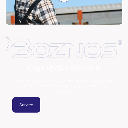
Κορυφαίο service
Δυνατότητα τεχνικής υποστήριξης στα προϊόντα μας
και επισκευές σε ηλεκτρομειωτήρες, inverter και
βαρούλκα.
Service