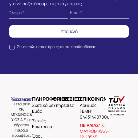
για να συζητήσουμε τις ανάγκες σας.
Υποβολή
Συμφωνώ με τους
όρους και τις προϋποθέσεις.
ΠΛΗΡΟΦΟΡΙΕΣ
ΥΠΗΡΕΣΙΕΣ
ΕΠΙΚΟΙΝΩΝΙΑ
Η εταιρεία
Σχετικά με
Υπηρεσίες
Aριθμός
ΧΡ.
Εμάς
ΓΕΜΗ:
ΜΠΟΖΝΟΣ &
044314407000
ΥΙΟΣ Α.Ε. με
Συχνές
έδρα τον
ΠΕΙΡΑΙΑΣ:
Κ.
Ερωτήσεις
Πειραιά
ΜΑΥΡΟΜΙΧΑΛΗ
προσφέρει
Όροι
12, 18545