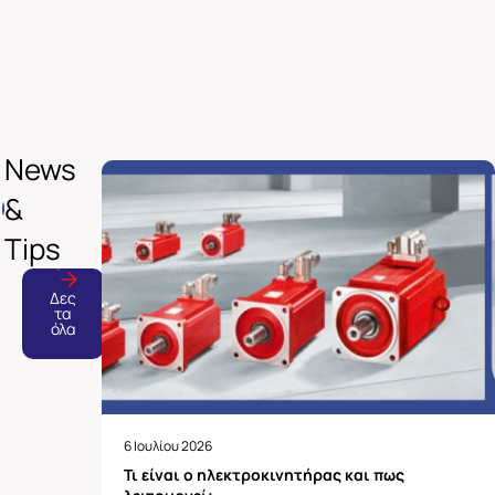
News
&
Tips
Δες
τα
όλα
6 Ιουλίου 2026
Τι είναι ο ηλεκτροκινητήρας και πως