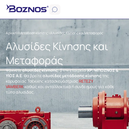
Αρχική
>
Μετάδοση κίνησης
>
Αλυσίδες Κίνησης και Μεταφοράς
Αλυσίδες Κίνησης και
Μεταφοράς
Ψάχνετε
αλυσίδες κίνησης
; Στην εταιρεία
ΧΡ. ΜΠΟΖΝΟΣ &
ΥΙΟΣ Α.Ε
. θα βρείτε
αλυσίδες μετάδοσης κίνησης
της
κορυφαίας Τσέχικης κατασκευάστριας
RETEZY
VAMBERK
καθώς και ανταλλακτικά ή συνδέσμους για κάθε
τύπο αλυσίδας.