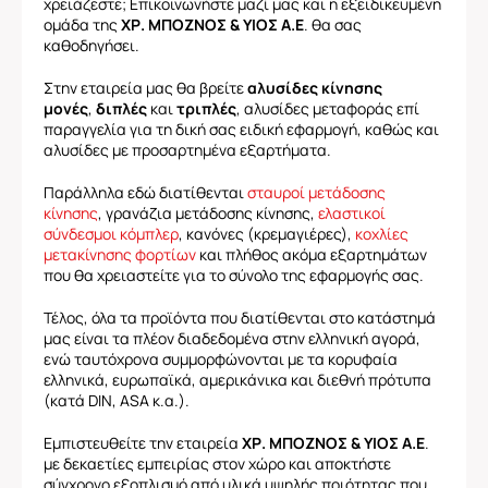
χρειάζεστε; Επικοινωνήστε μαζί μας και η εξειδικευμένη
ομάδα της
ΧΡ. ΜΠΟΖΝΟΣ & ΥΙΟΣ Α.Ε
. θα σας
καθοδηγήσει.
Στην εταιρεία μας θα βρείτε
αλυσίδες κίνησης
μονές
,
διπλές
και
τριπλές
, αλυσίδες μεταφοράς επί
παραγγελία για τη δική σας ειδική εφαρμογή, καθώς και
αλυσίδες με προσαρτημένα εξαρτήματα.
Παράλληλα εδώ διατίθενται
σταυροί μετάδοσης
κίνησης
, γρανάζια μετάδοσης κίνησης,
ελαστικοί
σύνδεσμοι κόμπλερ
, κανόνες (κρεμαγιέρες),
κοχλίες
μετακίνησης φορτίων
και πλήθος ακόμα εξαρτημάτων
που θα χρειαστείτε για το σύνολο της εφαρμογής σας.
Τέλος, όλα τα προϊόντα που διατίθενται στο κατάστημά
μας είναι τα πλέον διαδεδομένα στην ελληνική αγορά,
ενώ ταυτόχρονα συμμορφώνονται με τα κορυφαία
ελληνικά, ευρωπαϊκά, αμερικάνικα και διεθνή πρότυπα
(κατά DIN, ASA κ.α.).
Εμπιστευθείτε την εταιρεία
ΧΡ. ΜΠΟΖΝΟΣ & ΥΙΟΣ Α.Ε
.
με δεκαετίες εμπειρίας στον χώρο και αποκτήστε
σύγχρονο εξοπλισμό από υλικά υψηλής ποιότητας που