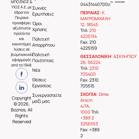
ΜΠΟΖΝΟΣ &
044314407000
ΥΙΟΣ Α.Ε. με
Συχνές
έδρα τον
ΠΕΙΡΑΙΑΣ:
Κ.
Ερωτήσεις
Πειραιά
ΜΑΥΡΟΜΙΧΑΛΗ
προσφέρει
Όροι
12, 18545
αξιόπιστα
Χρήσης
Τηλ:
210
προϊόντα
4225134
και
Πολιτική
Fax: 210
καινοτόμες
Απορρήτου
4225159
λύσεις σε
Πολιτική
βιομηχανικές
ΘΕΣΣΑΛΟΝΙΚΗ:
ΑΣΚΛΗΠΙΟΥ
εφαρμογές
Ποιότητας
26, 56224
από το 1948.
Τηλ:
2310
Νέα
705400
Θέσεις
Fax: 2310
Εργασίας
705515
ΣΚΟΠΙΑ:
Dime
Συνεργαστείτε
Copyright
Anicin
μαζί μας
© 2026,
4/7A,
Boznos, All
1000
Τηλ:
Rights
+389 2
Reserved
3256553
Fax: +389
2