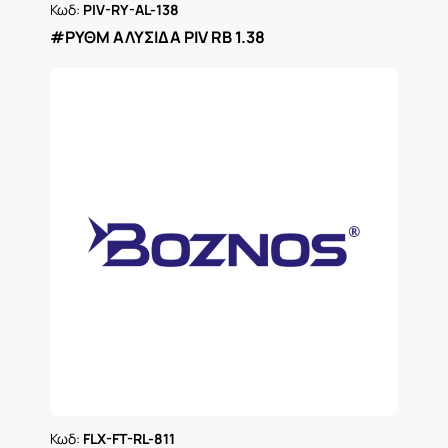
Κωδ:
PIV-RY-AL-138
Ρωτήστε μας
#ΡΥΘΜ ΑΛΥΣΙΔΑ PIV RB 1.38
Κωδ:
FLX-FT-RL-811