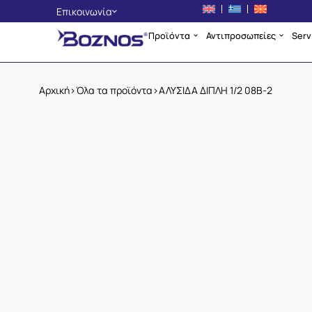
Επικοινωνία
Προϊόντα
Αντιπροσωπείες
Serv
Αθήνα
+30 210 4225134
Θεσσαλονίκη
Αρχική
>
Όλα τα προϊόντα
>
ΑΛΥΣΙΔΑ ΔΙΠΛΗ 1/2 08Β-2
+30 2310 705400
Σκόπια
+389 2 3256553
info@boznos.gr
Επικοινωνία