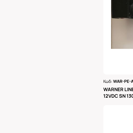
Κωδ:
WAR-PE-A
Ρωτήστε 
WARNER LIN
12VDC SN 1