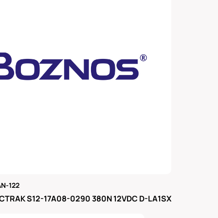
N-122
μας
CTRAK S12-17A08-0290 380N 12VDC D-LA1SX