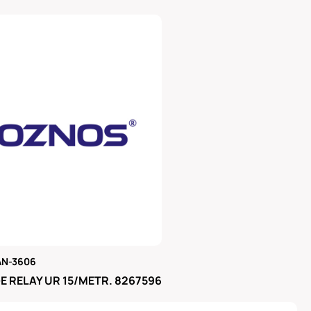
AN-3606
μας
 RELAY UR 15/METR. 8267596