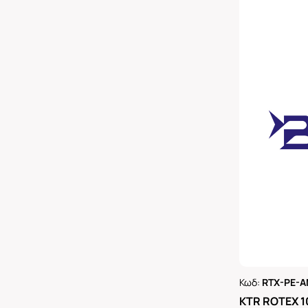
Κωδ:
RTX-PE-A
Ρωτήστε 
KTR ROTEX 1