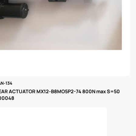
N-134
μας
EAR ACTUATOR MX12-B8MO5P2-74 800N max S=50
300048