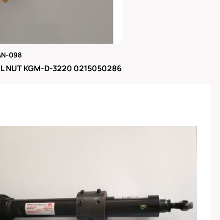
AN-098
μας
L NUT KGM-D-3220 0215050286