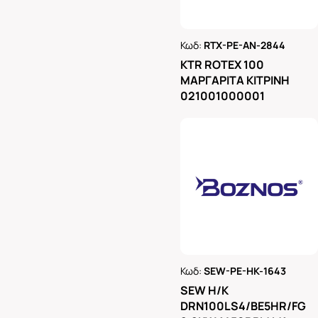
Κωδ:
RTX-PE-AN-2844
Ρωτήστε μας
KTR ROTEX 100
ΜΑΡΓΑΡΙΤΑ ΚΙΤΡΙΝΗ
021001000001
Κωδ:
SEW-PE-HK-1643
Ρωτήστε μας
SEW H/K
DRN100LS4/BE5HR/FG