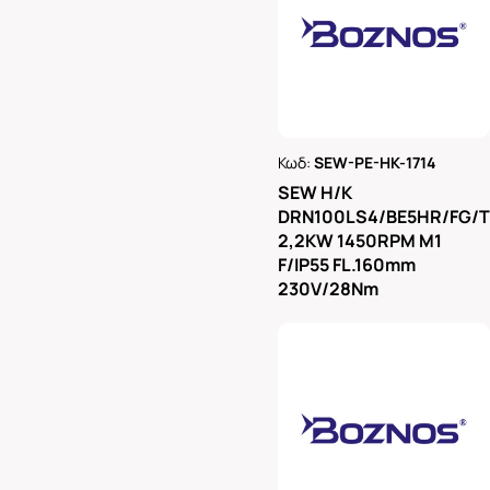
Κωδ:
SEW-PE-HK-1714
Ρωτήστε μας
SEW H/K
DRN100LS4/BE5HR/FG/
2,2KW 1450RPM M1
F/IP55 FL.160mm
230V/28Nm