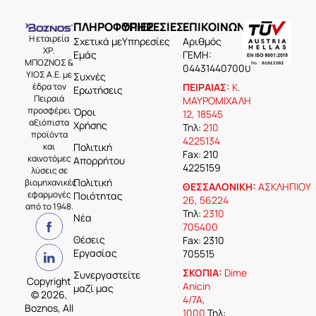
ΠΛΗΡΟΦΟΡΙΕΣ
ΥΠΗΡΕΣΙΕΣ
ΕΠΙΚΟΙΝΩΝΙΑ
Η εταιρεία
Σχετικά με
Υπηρεσίες
Aριθμός
ΧΡ.
Εμάς
ΓΕΜΗ:
ΜΠΟΖΝΟΣ &
044314407000
ΥΙΟΣ Α.Ε. με
Συχνές
έδρα τον
ΠΕΙΡΑΙΑΣ:
Κ.
Ερωτήσεις
Πειραιά
ΜΑΥΡΟΜΙΧΑΛΗ
προσφέρει
Όροι
12, 18545
αξιόπιστα
Χρήσης
Τηλ:
210
προϊόντα
4225134
και
Πολιτική
Fax: 210
καινοτόμες
Απορρήτου
4225159
λύσεις σε
Πολιτική
βιομηχανικές
ΘΕΣΣΑΛΟΝΙΚΗ:
ΑΣΚΛΗΠΙΟΥ
εφαρμογές
Ποιότητας
26, 56224
από το 1948.
Τηλ:
2310
Νέα
705400
Θέσεις
Fax: 2310
Εργασίας
705515
ΣΚΟΠΙΑ:
Dime
Συνεργαστείτε
Copyright
Anicin
μαζί μας
© 2026,
4/7A,
Boznos, All
1000
Τηλ: