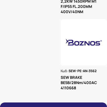
2,2KW 1450RPM M1
F/IP55 FL.200MM
400V/40NM
Κωδ:
SEW-PE-AN-3562
Ρωτήστε μας
SEW BRAKE
BE5B/28Nm/400AC
4110668