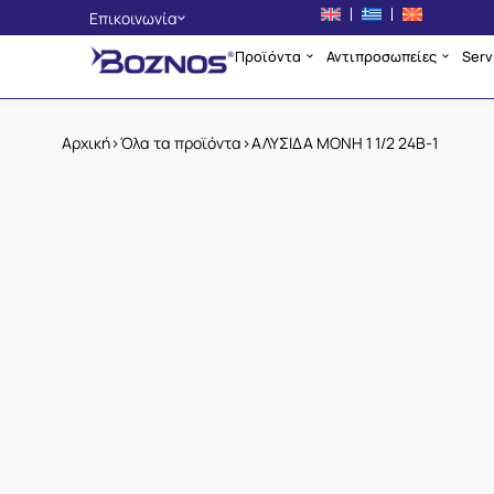
Επικοινωνία
Προϊόντα
Αντιπροσωπείες
Serv
Αθήνα
+30 210 4225134
Θεσσαλονίκη
Αρχική
>
Όλα τα προϊόντα
>
ΑΛΥΣΙΔΑ ΜΟΝΗ 1 1/2 24Β-1
+30 2310 705400
Σκόπια
+389 2 3256553
info@boznos.gr
Επικοινωνία