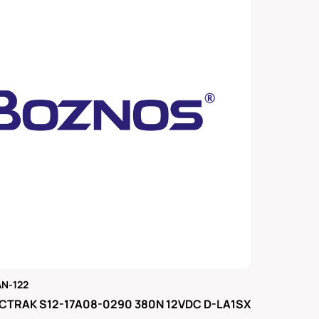
N-122
μας
CTRAK S12-17A08-0290 380N 12VDC D-LA1SX