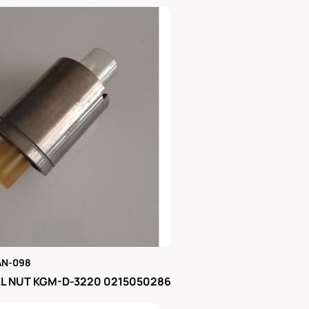
AN-098
μας
L NUT KGM-D-3220 0215050286