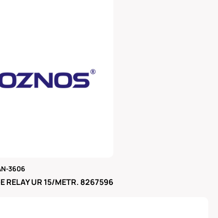
AN-3606
μας
 RELAY UR 15/METR. 8267596