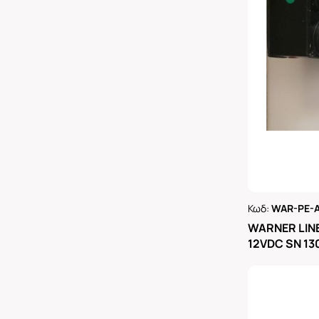
Κωδ:
WAR-PE-A
Ρωτήστε 
WARNER LIN
12VDC SN 1