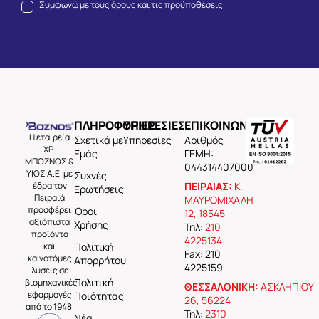
Συμφωνώ με τους
όρους και τις προϋποθέσεις.
ΠΛΗΡΟΦΟΡΙΕΣ
ΥΠΗΡΕΣΙΕΣ
ΕΠΙΚΟΙΝΩΝΙΑ
Η εταιρεία
Σχετικά με
Υπηρεσίες
Aριθμός
ΧΡ.
Εμάς
ΓΕΜΗ:
ΜΠΟΖΝΟΣ &
044314407000
ΥΙΟΣ Α.Ε. με
Συχνές
έδρα τον
ΠΕΙΡΑΙΑΣ:
Κ.
Ερωτήσεις
Πειραιά
ΜΑΥΡΟΜΙΧΑΛΗ
προσφέρει
Όροι
12, 18545
αξιόπιστα
Χρήσης
Τηλ:
210
προϊόντα
4225134
και
Πολιτική
Fax: 210
καινοτόμες
Απορρήτου
4225159
λύσεις σε
Πολιτική
βιομηχανικές
ΘΕΣΣΑΛΟΝΙΚΗ:
ΑΣΚΛΗΠΙΟΥ
εφαρμογές
Ποιότητας
26, 56224
από το 1948.
Τηλ:
2310
Νέα