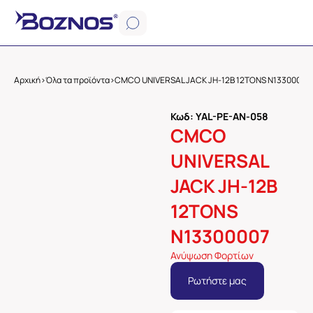
Αρχική
>
Όλα τα προϊόντα
>
CMCO UNIVERSAL JACK JH-12B 12TONS N13300007
Κωδ: YAL-PE-AN-058
CMCO
UNIVERSAL
JACK JH-12B
12TONS
N13300007
Ανύψωση Φορτίων
Ρωτήστε μας