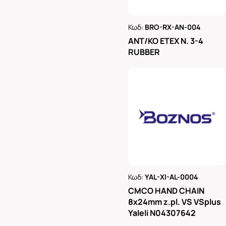
Κωδ:
BRO-RX-AN-004
Ρωτήστε μας
ΑΝΤ/ΚΟ ΕΤΕΧ Ν. 3-4
RUBBER
Κωδ:
YAL-XI-AL-0004
Ρωτήστε μας
CMCO HAND CHAIN
8x24mm z.pl. VS VSplus
Yaleli N04307642