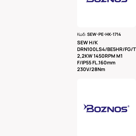
Κωδ:
SEW-PE-HK-1714
Ρωτήστε μας
SEW H/K
DRN100LS4/BE5HR/FG/
2,2KW 1450RPM M1
F/IP55 FL.160mm
230V/28Nm