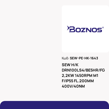
Κωδ:
SEW-PE-HK-1643
Ρωτήστε μας
SEW H/K
DRN100LS4/BE5HR/FG
2,2KW 1450RPM M1
F/IP55 FL.200MM
400V/40NM