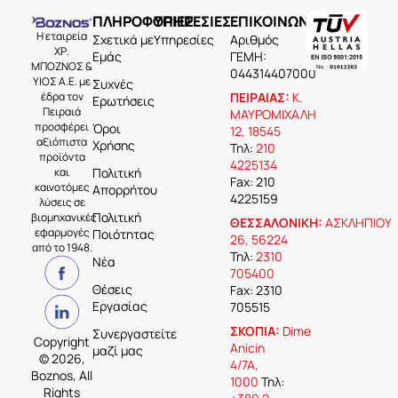
ΠΛΗΡΟΦΟΡΙΕΣ
ΥΠΗΡΕΣΙΕΣ
ΕΠΙΚΟΙΝΩΝΙΑ
Η εταιρεία
Σχετικά με
Υπηρεσίες
Aριθμός
ΧΡ.
Εμάς
ΓΕΜΗ:
ΜΠΟΖΝΟΣ &
044314407000
ΥΙΟΣ Α.Ε. με
Συχνές
έδρα τον
ΠΕΙΡΑΙΑΣ:
Κ.
Ερωτήσεις
Πειραιά
ΜΑΥΡΟΜΙΧΑΛΗ
προσφέρει
Όροι
12, 18545
αξιόπιστα
Χρήσης
Τηλ:
210
προϊόντα
4225134
και
Πολιτική
Fax: 210
καινοτόμες
Απορρήτου
4225159
λύσεις σε
Πολιτική
βιομηχανικές
ΘΕΣΣΑΛΟΝΙΚΗ:
ΑΣΚΛΗΠΙΟΥ
εφαρμογές
Ποιότητας
26, 56224
από το 1948.
Τηλ:
2310
Νέα
705400
Θέσεις
Fax: 2310
Εργασίας
705515
ΣΚΟΠΙΑ:
Dime
Συνεργαστείτε
Copyright
Anicin
μαζί μας
© 2026,
4/7A,
Boznos, All
1000
Τηλ:
Rights