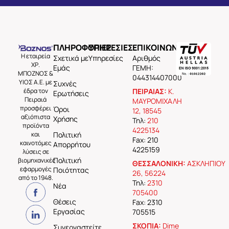
ΠΛΗΡΟΦΟΡΙΕΣ
ΥΠΗΡΕΣΙΕΣ
ΕΠΙΚΟΙΝΩΝΙΑ
Η εταιρεία
Σχετικά με
Υπηρεσίες
Aριθμός
ΧΡ.
Εμάς
ΓΕΜΗ:
ΜΠΟΖΝΟΣ &
044314407000
ΥΙΟΣ Α.Ε. με
Συχνές
έδρα τον
ΠΕΙΡΑΙΑΣ:
Κ.
Ερωτήσεις
Πειραιά
ΜΑΥΡΟΜΙΧΑΛΗ
προσφέρει
Όροι
12, 18545
αξιόπιστα
Χρήσης
Τηλ:
210
προϊόντα
4225134
και
Πολιτική
Fax: 210
καινοτόμες
Απορρήτου
4225159
λύσεις σε
Πολιτική
βιομηχανικές
ΘΕΣΣΑΛΟΝΙΚΗ:
ΑΣΚΛΗΠΙΟΥ
εφαρμογές
Ποιότητας
26, 56224
από το 1948.
Τηλ:
2310
Νέα
705400
Θέσεις
Fax: 2310
Εργασίας
705515
ΣΚΟΠΙΑ:
Dime
Συνεργαστείτε