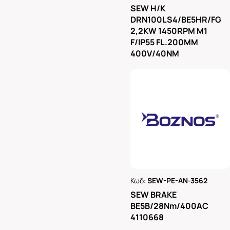
Ρωτήστε μας
SEW H/K
DRN100LS4/BE5HR/FG
2,2KW 1450RPM M1
F/IP55 FL.200MM
400V/40NM
Κωδ:
SEW-PE-AN-3562
Ρωτήστε μας
SEW BRAKE
BE5B/28Nm/400AC
4110668