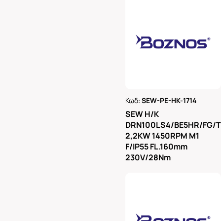
Κωδ:
SEW-PE-HK-1714
Ρωτήστε μας
SEW H/K
DRN100LS4/BE5HR/FG/
2,2KW 1450RPM M1
F/IP55 FL.160mm
230V/28Nm