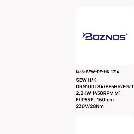
Κωδ:
SEW-PE-HK-1714
Ρωτήστε μας
SEW H/K
DRN100LS4/BE5HR/FG/
2,2KW 1450RPM M1
F/IP55 FL.160mm
230V/28Nm