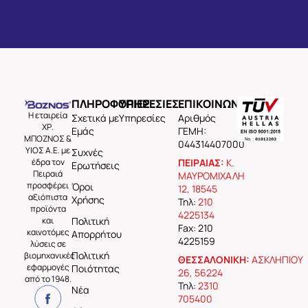
ΠΛΗΡΟΦΟΡΙΕΣ
ΥΠΗΡΕΣΙΕΣ
ΕΠΙΚΟΙΝΩΝΙΑ
Η εταιρεία
Σχετικά με
Υπηρεσίες
Aριθμός
ΧΡ.
Εμάς
ΓΕΜΗ:
ΜΠΟΖΝΟΣ &
044314407000
ΥΙΟΣ Α.Ε. με
Συχνές
έδρα τον
ΠΕΙΡΑΙΑΣ:
Κ.
Ερωτήσεις
Πειραιά
ΜΑΥΡΟΜΙΧΑΛΗ
προσφέρει
Όροι
12, 18545
αξιόπιστα
Χρήσης
Τηλ:
210
προϊόντα
4225134
και
Πολιτική
Fax: 210
καινοτόμες
Απορρήτου
4225159
λύσεις σε
Πολιτική
βιομηχανικές
ΘΕΣΣΑΛΟΝΙΚΗ:
ΑΣΚΛΗΠΙΟΥ
εφαρμογές
Ποιότητας
26, 56224
από το 1948.
Τηλ:
2310
Νέα
705400