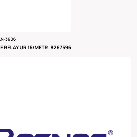
AN-3606
μας
 RELAY UR 15/METR. 8267596