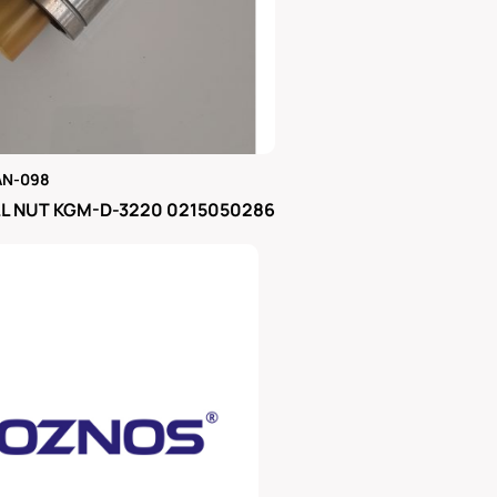
AN-098
μας
L NUT KGM-D-3220 0215050286