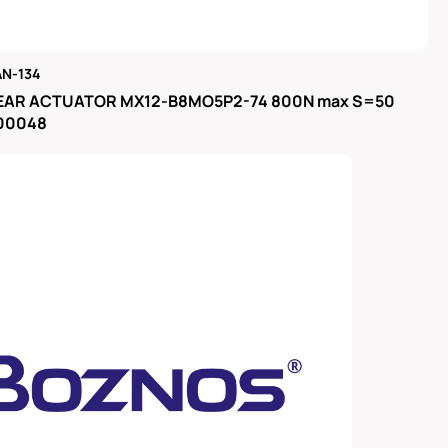
N-134
μας
EAR ACTUATOR MX12-B8MO5P2-74 800N max S=50
300048