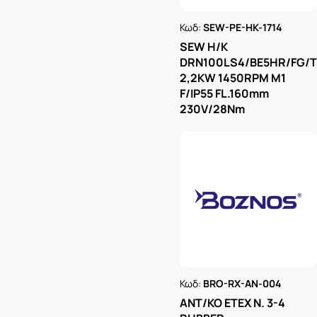
Κωδ:
SEW-PE-HK-1714
Ρωτήστε μας
SEW H/K
DRN100LS4/BE5HR/FG/
2,2KW 1450RPM M1
F/IP55 FL.160mm
230V/28Nm
Κωδ:
BRO-RX-AN-004
Ρωτήστε μας
ΑΝΤ/ΚΟ ΕΤΕΧ Ν. 3-4