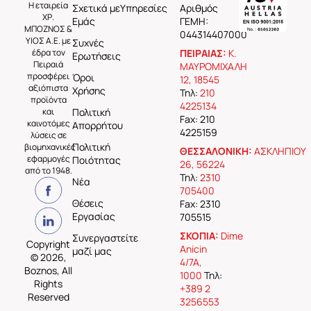
Η εταιρεία
Σχετικά με
Υπηρεσίες
Aριθμός
ΧΡ.
Εμάς
ΓΕΜΗ:
ΜΠΟΖΝΟΣ &
044314407000
ΥΙΟΣ Α.Ε. με
Συχνές
έδρα τον
ΠΕΙΡΑΙΑΣ:
Κ.
Ερωτήσεις
Πειραιά
ΜΑΥΡΟΜΙΧΑΛΗ
προσφέρει
Όροι
12, 18545
αξιόπιστα
Χρήσης
Τηλ:
210
προϊόντα
4225134
και
Πολιτική
Fax: 210
καινοτόμες
Απορρήτου
4225159
λύσεις σε
Πολιτική
βιομηχανικές
ΘΕΣΣΑΛΟΝΙΚΗ:
ΑΣΚΛΗΠΙΟΥ
εφαρμογές
Ποιότητας
26, 56224
από το 1948.
Τηλ:
2310
Νέα
705400
Θέσεις
Fax: 2310
Εργασίας
705515
ΣΚΟΠΙΑ:
Dime
Συνεργαστείτε
Copyright
Anicin
μαζί μας
© 2026,
4/7A,
Boznos, All
1000
Τηλ:
Rights
+389 2
Reserved
3256553