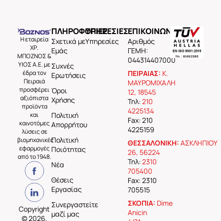
ΠΛΗΡΟΦΟΡΙΕΣ
ΥΠΗΡΕΣΙΕΣ
ΕΠΙΚΟΙΝΩΝΙΑ
Η εταιρεία
Σχετικά με
Υπηρεσίες
Aριθμός
ΧΡ.
Εμάς
ΓΕΜΗ:
ΜΠΟΖΝΟΣ &
044314407000
ΥΙΟΣ Α.Ε. με
Συχνές
έδρα τον
ΠΕΙΡΑΙΑΣ:
Κ.
Ερωτήσεις
Πειραιά
ΜΑΥΡΟΜΙΧΑΛΗ
προσφέρει
Όροι
12, 18545
αξιόπιστα
Χρήσης
Τηλ:
210
προϊόντα
4225134
και
Πολιτική
Fax: 210
καινοτόμες
Απορρήτου
4225159
λύσεις σε
Πολιτική
βιομηχανικές
ΘΕΣΣΑΛΟΝΙΚΗ:
ΑΣΚΛΗΠΙΟΥ
εφαρμογές
Ποιότητας
26, 56224
από το 1948.
Τηλ:
2310
Νέα
705400
Θέσεις
Fax: 2310
Εργασίας
705515
ΣΚΟΠΙΑ:
Dime
Συνεργαστείτε
Copyright
Anicin
μαζί μας
© 2026,