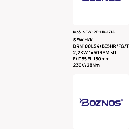
Κωδ:
SEW-PE-HK-1714
Ρωτήστε μας
SEW H/K
DRN100LS4/BE5HR/FG/
2,2KW 1450RPM M1
F/IP55 FL.160mm
230V/28Nm