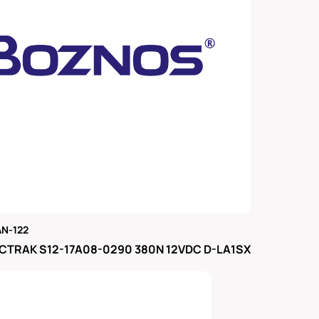
N-122
μας
CTRAK S12-17A08-0290 380N 12VDC D-LA1SX