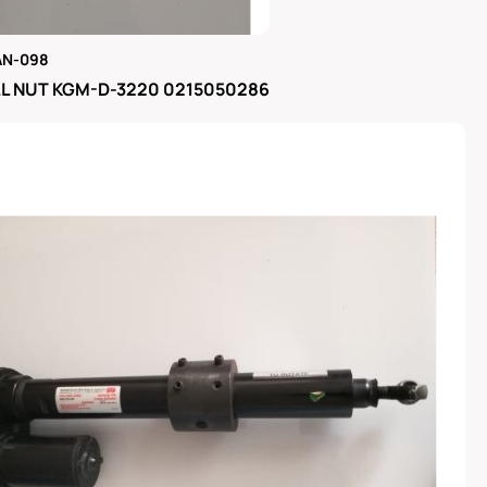
AN-098
μας
L NUT KGM-D-3220 0215050286