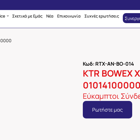
ice
Σχετικά με Εμάς
Νέα
Επικοινωνία
Συχνές ερωτήσεις
Συνεργ
00000
Κωδ: RTX-AN-BO-014
KTR BOWEX Χ
0101410000
Εύκαμπτοι Σύνδε
Ρωτήστε μας