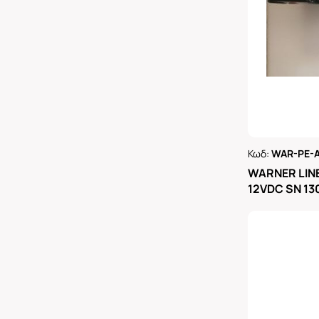
Κωδ:
WAR-PE-A
Ρωτήστε 
WARNER LIN
12VDC SN 1