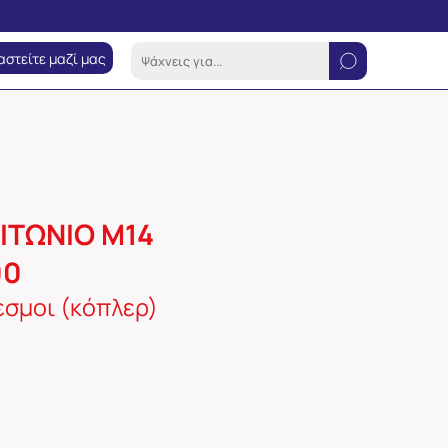
αστείτε μαζί μας
ΙΤΩΝΙΟ Μ14
00
σμοι (κόπλερ)