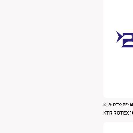
Κωδ:
RTX-PE-A
Ρωτήστε 
KTR ROTEX 1