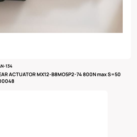
N-134
μας
EAR ACTUATOR MX12-B8MO5P2-74 800N max S=50
300048