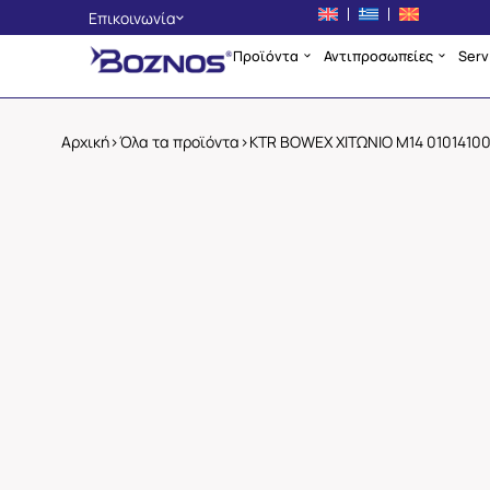
Επικοινωνία
Προϊόντα
Αντιπροσωπείες
Serv
Αθήνα
+30 210 4225134
Θεσσαλονίκη
Αρχική
>
Όλα τα προϊόντα
>
KTR BOWEX ΧΙΤΩΝΙΟ Μ14 0101410
+30 2310 705400
Σκόπια
+389 2 3256553
info@boznos.gr
Επικοινωνία