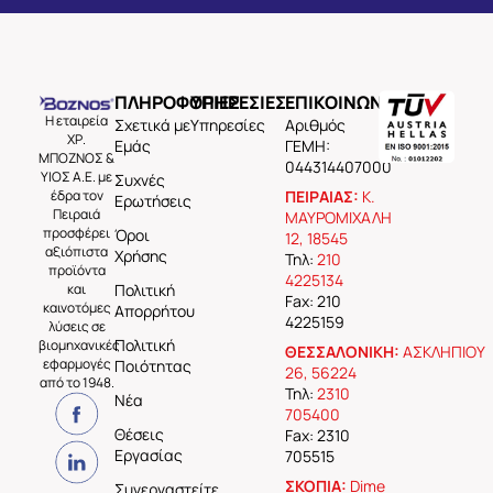
ΠΛΗΡΟΦΟΡΙΕΣ
ΥΠΗΡΕΣΙΕΣ
ΕΠΙΚΟΙΝΩΝΙΑ
Η εταιρεία
Σχετικά με
Υπηρεσίες
Aριθμός
ΧΡ.
Εμάς
ΓΕΜΗ:
ΜΠΟΖΝΟΣ &
044314407000
ΥΙΟΣ Α.Ε. με
Συχνές
έδρα τον
ΠΕΙΡΑΙΑΣ:
Κ.
Ερωτήσεις
Πειραιά
ΜΑΥΡΟΜΙΧΑΛΗ
προσφέρει
Όροι
12, 18545
αξιόπιστα
Χρήσης
Τηλ:
210
προϊόντα
4225134
και
Πολιτική
Fax: 210
καινοτόμες
Απορρήτου
4225159
λύσεις σε
Πολιτική
βιομηχανικές
ΘΕΣΣΑΛΟΝΙΚΗ:
ΑΣΚΛΗΠΙΟΥ
εφαρμογές
Ποιότητας
26, 56224
από το 1948.
Τηλ:
2310
Νέα
705400
Θέσεις
Fax: 2310
Εργασίας
705515
ΣΚΟΠΙΑ:
Dime
Συνεργαστείτε