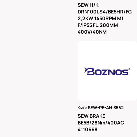
Ρωτήστε μας
SEW H/K
DRN100LS4/BE5HR/FG
2,2KW 1450RPM M1
F/IP55 FL.200MM
400V/40NM
Κωδ:
SEW-PE-AN-3562
Ρωτήστε μας
SEW BRAKE
BE5B/28Nm/400AC
4110668