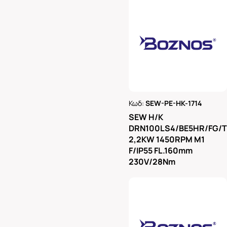
Κωδ:
SEW-PE-HK-1714
Ρωτήστε μας
SEW H/K
DRN100LS4/BE5HR/FG/
2,2KW 1450RPM M1
F/IP55 FL.160mm
230V/28Nm