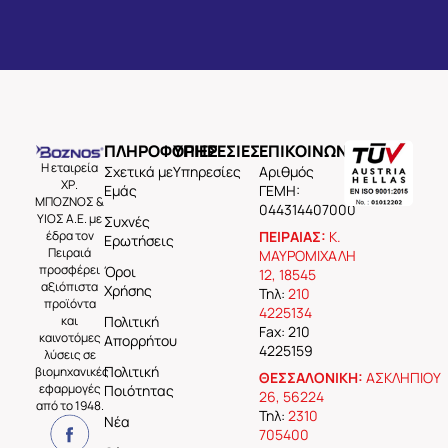
ΠΛΗΡΟΦΟΡΙΕΣ
ΥΠΗΡΕΣΙΕΣ
ΕΠΙΚΟΙΝΩΝΙΑ
Η εταιρεία
Σχετικά με
Υπηρεσίες
Aριθμός
ΧΡ.
Εμάς
ΓΕΜΗ:
ΜΠΟΖΝΟΣ &
044314407000
ΥΙΟΣ Α.Ε. με
Συχνές
έδρα τον
ΠΕΙΡΑΙΑΣ:
Κ.
Ερωτήσεις
Πειραιά
ΜΑΥΡΟΜΙΧΑΛΗ
προσφέρει
Όροι
12, 18545
αξιόπιστα
Χρήσης
Τηλ:
210
προϊόντα
4225134
και
Πολιτική
Fax: 210
καινοτόμες
Απορρήτου
4225159
λύσεις σε
Πολιτική
βιομηχανικές
ΘΕΣΣΑΛΟΝΙΚΗ:
ΑΣΚΛΗΠΙΟΥ
εφαρμογές
Ποιότητας
26, 56224
από το 1948.
Τηλ:
2310
Νέα
705400