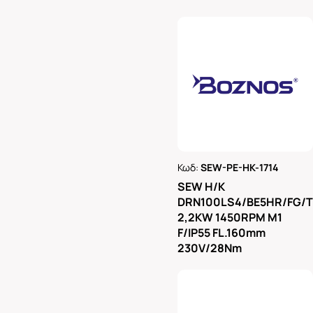
Κωδ:
SEW-PE-HK-1714
Ρωτήστε μας
SEW H/K
DRN100LS4/BE5HR/FG/
2,2KW 1450RPM M1
F/IP55 FL.160mm
230V/28Nm