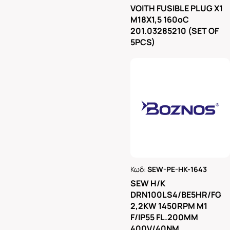
Ρωτήστε μας
VOITH FUSIBLE PLUG X1
M18X1,5 160oC
201.03285210 (SET OF
5PCS)
Κωδ:
SEW-PE-HK-1643
Ρωτήστε μας
SEW H/K
DRN100LS4/BE5HR/FG
2,2KW 1450RPM M1
F/IP55 FL.200MM
400V/40NM