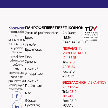
ΠΛΗΡΟΦΟΡΙΕΣ
ΥΠΗΡΕΣΙΕΣ
ΕΠΙΚΟΙΝΩΝΙΑ
Η εταιρεία
Σχετικά με
Υπηρεσίες
Aριθμός
ΧΡ.
Εμάς
ΓΕΜΗ:
ΜΠΟΖΝΟΣ &
044314407000
ΥΙΟΣ Α.Ε. με
Συχνές
έδρα τον
ΠΕΙΡΑΙΑΣ:
Κ.
Ερωτήσεις
Πειραιά
ΜΑΥΡΟΜΙΧΑΛΗ
προσφέρει
Όροι
12, 18545
αξιόπιστα
Χρήσης
Τηλ:
210
προϊόντα
4225134
και
Πολιτική
Fax: 210
καινοτόμες
Απορρήτου
4225159
λύσεις σε
Πολιτική
βιομηχανικές
ΘΕΣΣΑΛΟΝΙΚΗ:
ΑΣΚΛΗΠΙΟΥ
εφαρμογές
Ποιότητας
26, 56224
από το 1948.
Τηλ:
2310
Νέα
705400
Θέσεις
Fax: 2310
Εργασίας
705515