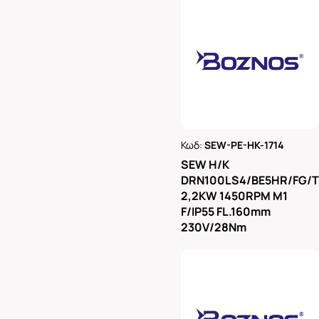
Κωδ:
SEW-PE-HK-1714
Ρωτήστε μας
SEW H/K
DRN100LS4/BE5HR/FG/
2,2KW 1450RPM M1
F/IP55 FL.160mm
230V/28Nm