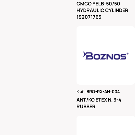
CMCO YELB-50/50
HYDRAULIC CYLINDER
192071765
Κωδ:
BRO-RX-AN-004
Ρωτήστε μας
ΑΝΤ/ΚΟ ΕΤΕΧ Ν. 3-4
RUBBER