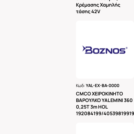
Κρέμασης Χαμηλής
τάσης 42V
Κωδ:
YAL-EX-BA-0000
Ρωτήστε μας
CMCO ΧΕΙΡΟΚΙΝΗΤΟ
ΒΑΡΟΥΛΚΟ YALEMINI 360
0,25T 3m HOL
192084199/4053981991