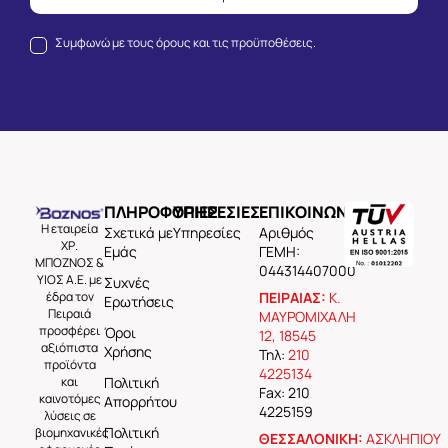
Συμφωνώ με τους
όρους και τις προϋποθέσεις.
ΠΛΗΡΟΦΟΡΙΕΣ
ΥΠΗΡΕΣΙΕΣ
ΕΠΙΚΟΙΝΩΝΙΑ
Η εταιρεία
Σχετικά με
Υπηρεσίες
Aριθμός
ΧΡ.
Εμάς
ΓΕΜΗ:
ΜΠΟΖΝΟΣ &
044314407000
ΥΙΟΣ Α.Ε. με
Συχνές
έδρα τον
ΠΕΙΡΑΙΑΣ:
Κ.
Ερωτήσεις
Πειραιά
ΜΑΥΡΟΜΙΧΑΛΗ
προσφέρει
Όροι
12, 18545
αξιόπιστα
Χρήσης
Τηλ:
210
προϊόντα
4225134
και
Πολιτική
Fax: 210
καινοτόμες
Απορρήτου
4225159
λύσεις σε
Πολιτική
βιομηχανικές
ΘΕΣΣΑΛΟΝΙΚΗ:
ΑΣΚΛΗΠΙΟΥ