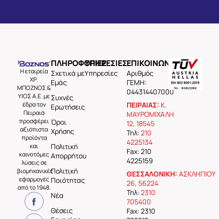
ΠΛΗΡΟΦΟΡΙΕΣ
ΥΠΗΡΕΣΙΕΣ
ΕΠΙΚΟΙΝΩΝΙΑ
Η εταιρεία
Σχετικά με
Υπηρεσίες
Aριθμός
ΧΡ.
Εμάς
ΓΕΜΗ:
ΜΠΟΖΝΟΣ &
044314407000
ΥΙΟΣ Α.Ε. με
Συχνές
έδρα τον
ΠΕΙΡΑΙΑΣ:
Κ.
Ερωτήσεις
Πειραιά
ΜΑΥΡΟΜΙΧΑΛΗ
προσφέρει
Όροι
12, 18545
αξιόπιστα
Χρήσης
Τηλ:
210
προϊόντα
4225134
και
Πολιτική
Fax: 210
καινοτόμες
Απορρήτου
4225159
λύσεις σε
Πολιτική
βιομηχανικές
ΘΕΣΣΑΛΟΝΙΚΗ:
ΑΣΚΛΗΠΙΟΥ
εφαρμογές
Ποιότητας
26, 56224
από το 1948.
Τηλ:
2310
Νέα
705400
Θέσεις
Fax: 2310