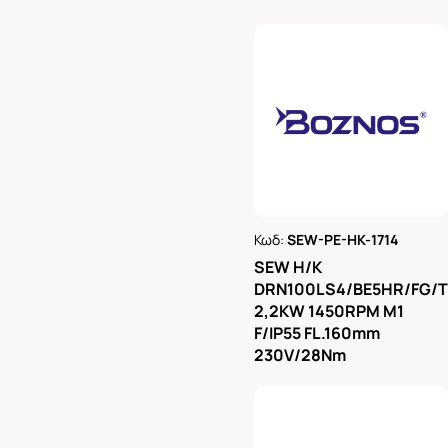
Κωδ:
SEW-PE-HK-1714
Ρωτήστε μας
SEW H/K
DRN100LS4/BE5HR/FG/
2,2KW 1450RPM M1
F/IP55 FL.160mm
230V/28Nm