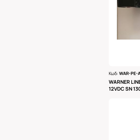
Κωδ:
WAR-PE-A
Ρωτήστε 
WARNER LIN
12VDC SN 1