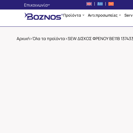
Επικοινωνία
Προϊόντα
Αντιπροσωπείες
Serv
Αθήνα
+30 210 4225134
Θεσσαλονίκη
Αρχική
>
Όλα τα προϊόντα
>
SEW ΔΙΣΚΟΣ ΦΡΕΝΟΥ BE11B 13743
+30 2310 705400
Σκόπια
+389 2 3256553
info@boznos.gr
Επικοινωνία