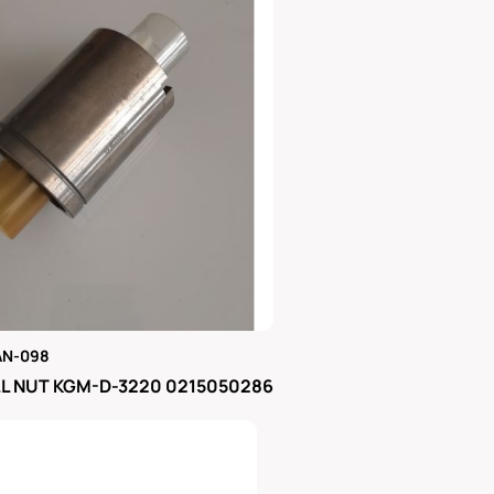
AN-098
μας
L NUT KGM-D-3220 0215050286