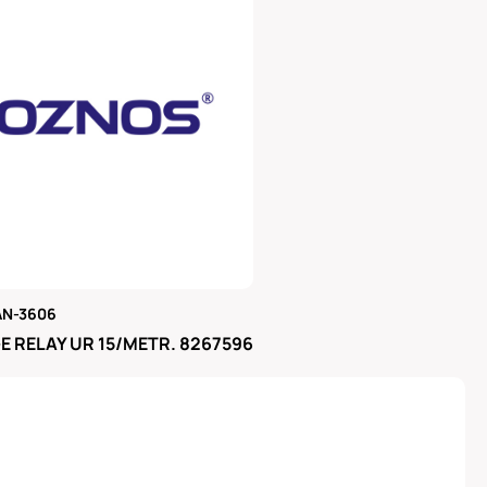
AN-3606
μας
 RELAY UR 15/METR. 8267596