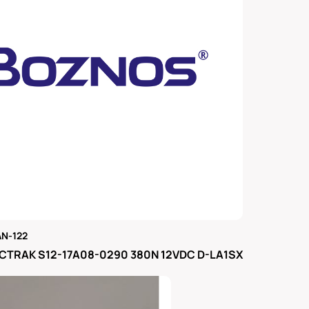
N-122
μας
CTRAK S12-17A08-0290 380N 12VDC D-LA1SX