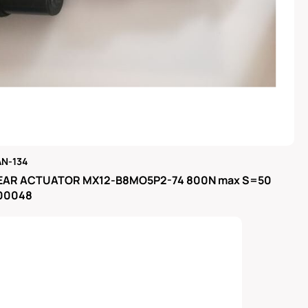
N-134
μας
EAR ACTUATOR MX12-B8MO5P2-74 800N max S=50
300048