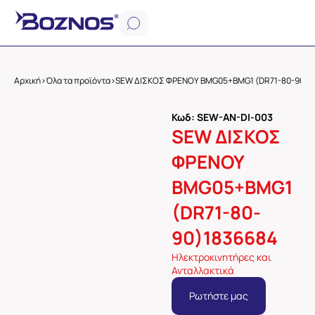
Αρχική
>
Όλα τα προϊόντα
>
SEW ΔΙΣΚΟΣ ΦΡENOY ΒΜG05+BMG1 (DR71-80-90)1
Κωδ: SEW-AN-DI-003
SEW ΔΙΣΚΟΣ
ΦΡENOY
ΒΜG05+BMG1
(DR71-80-
90)1836684
Ηλεκτροκινητήρες και
Ανταλλακτικά
Ρωτήστε μας