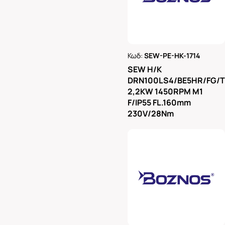
Κωδ:
SEW-PE-HK-1714
Ρωτήστε μας
SEW H/K
DRN100LS4/BE5HR/FG/
2,2KW 1450RPM M1
F/IP55 FL.160mm
230V/28Nm