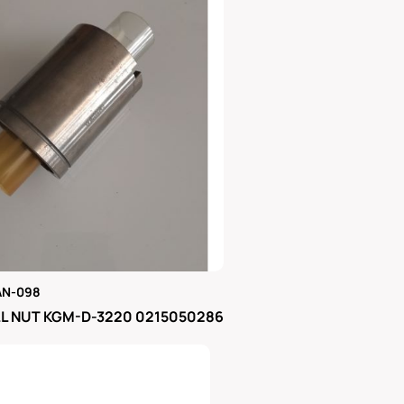
AN-098
μας
L NUT KGM-D-3220 0215050286