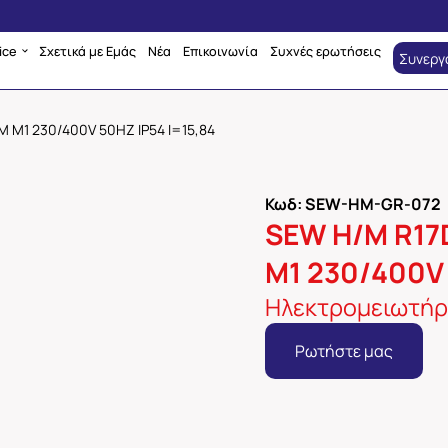
ice
Σχετικά με Εμάς
Νέα
Επικοινωνία
Συχνές ερωτήσεις
Συνεργ
 M1 230/400V 50HZ IP54 I=15,84
Κωδ: SEW-HM-GR-072
SEW Η/Μ R17
M1 230/400V 
Ηλεκτρομειωτήρ
Ρωτήστε μας