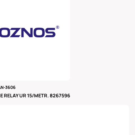
AN-3606
μας
 RELAY UR 15/METR. 8267596