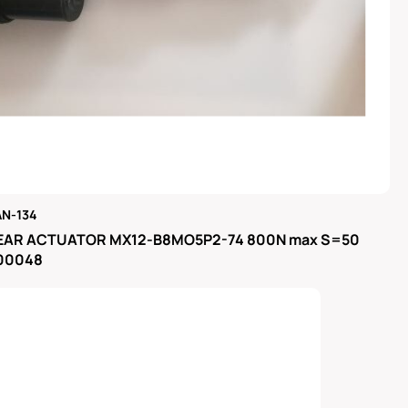
N-134
μας
EAR ACTUATOR MX12-B8MO5P2-74 800N max S=50
300048