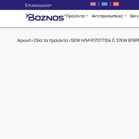
Επικοινωνία
Προϊόντα
Αντιπροσωπείες
Serv
Αθήνα
+30 210 4225134
Θεσσαλονίκη
Αρχική
>
Όλα τα προϊόντα
>
SEW Η/Μ R17DT71D4 0.37KW 87RPM
+30 2310 705400
Σκόπια
+389 2 3256553
info@boznos.gr
Επικοινωνία