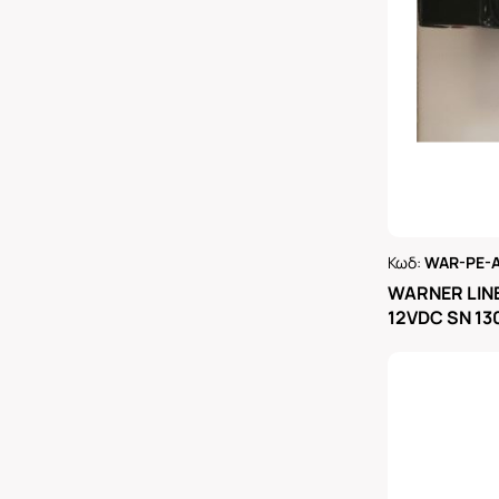
Κωδ:
WAR-PE-A
Ρωτήστε 
WARNER LIN
12VDC SN 1