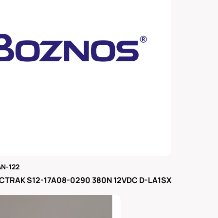
N-122
μας
CTRAK S12-17A08-0290 380N 12VDC D-LA1SX