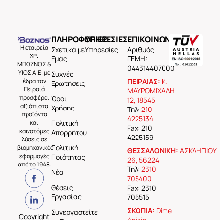
ΠΛΗΡΟΦΟΡΙΕΣ
ΥΠΗΡΕΣΙΕΣ
ΕΠΙΚΟΙΝΩΝΙΑ
Η εταιρεία
Σχετικά με
Υπηρεσίες
Aριθμός
ΧΡ.
Εμάς
ΓΕΜΗ:
ΜΠΟΖΝΟΣ &
044314407000
ΥΙΟΣ Α.Ε. με
Συχνές
έδρα τον
ΠΕΙΡΑΙΑΣ:
Κ.
Ερωτήσεις
Πειραιά
ΜΑΥΡΟΜΙΧΑΛΗ
προσφέρει
Όροι
12, 18545
αξιόπιστα
Χρήσης
Τηλ:
210
προϊόντα
4225134
και
Πολιτική
Fax: 210
καινοτόμες
Απορρήτου
4225159
λύσεις σε
Πολιτική
βιομηχανικές
ΘΕΣΣΑΛΟΝΙΚΗ:
ΑΣΚΛΗΠΙΟΥ
εφαρμογές
Ποιότητας
26, 56224
από το 1948.
Τηλ:
2310
Νέα
705400
Θέσεις
Fax: 2310
Εργασίας
705515
ΣΚΟΠΙΑ:
Dime
Συνεργαστείτε
Copyright
Anicin