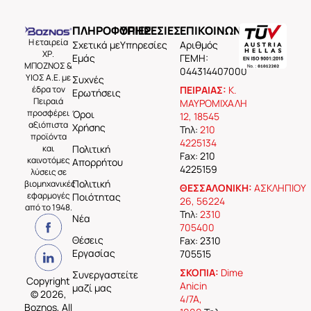
ΠΛΗΡΟΦΟΡΙΕΣ
ΥΠΗΡΕΣΙΕΣ
ΕΠΙΚΟΙΝΩΝΙΑ
Η εταιρεία
Σχετικά με
Υπηρεσίες
Aριθμός
ΧΡ.
Εμάς
ΓΕΜΗ:
ΜΠΟΖΝΟΣ &
044314407000
ΥΙΟΣ Α.Ε. με
Συχνές
έδρα τον
ΠΕΙΡΑΙΑΣ:
Κ.
Ερωτήσεις
Πειραιά
ΜΑΥΡΟΜΙΧΑΛΗ
προσφέρει
Όροι
12, 18545
αξιόπιστα
Χρήσης
Τηλ:
210
προϊόντα
4225134
και
Πολιτική
Fax: 210
καινοτόμες
Απορρήτου
4225159
λύσεις σε
Πολιτική
βιομηχανικές
ΘΕΣΣΑΛΟΝΙΚΗ:
ΑΣΚΛΗΠΙΟΥ
εφαρμογές
Ποιότητας
26, 56224
από το 1948.
Τηλ:
2310
Νέα
705400
Θέσεις
Fax: 2310
Εργασίας
705515
ΣΚΟΠΙΑ:
Dime
Συνεργαστείτε
Copyright
Anicin
μαζί μας
© 2026,
4/7A,
Boznos, All