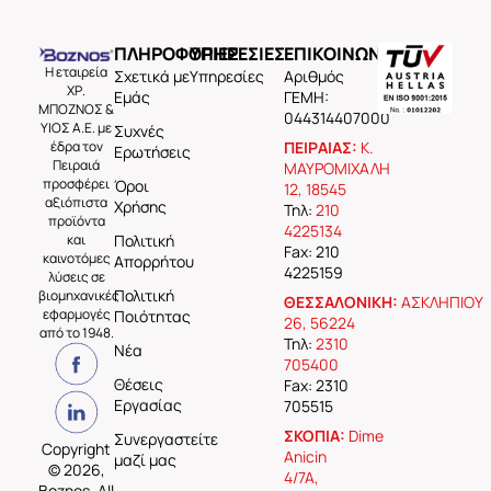
ΠΛΗΡΟΦΟΡΙΕΣ
ΥΠΗΡΕΣΙΕΣ
ΕΠΙΚΟΙΝΩΝΙΑ
Η εταιρεία
Σχετικά με
Υπηρεσίες
Aριθμός
ΧΡ.
Εμάς
ΓΕΜΗ:
ΜΠΟΖΝΟΣ &
044314407000
ΥΙΟΣ Α.Ε. με
Συχνές
έδρα τον
ΠΕΙΡΑΙΑΣ:
Κ.
Ερωτήσεις
Πειραιά
ΜΑΥΡΟΜΙΧΑΛΗ
προσφέρει
Όροι
12, 18545
αξιόπιστα
Χρήσης
Τηλ:
210
προϊόντα
4225134
και
Πολιτική
Fax: 210
καινοτόμες
Απορρήτου
4225159
λύσεις σε
Πολιτική
βιομηχανικές
ΘΕΣΣΑΛΟΝΙΚΗ:
ΑΣΚΛΗΠΙΟΥ
εφαρμογές
Ποιότητας
26, 56224
από το 1948.
Τηλ:
2310
Νέα
705400
Θέσεις
Fax: 2310
Εργασίας
705515
ΣΚΟΠΙΑ:
Dime
Συνεργαστείτε
Copyright
Anicin
μαζί μας
© 2026,
4/7A,
Boznos, All