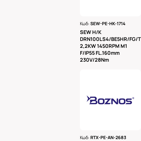
Κωδ:
SEW-PE-HK-1714
Ρωτήστε μας
SEW H/K
DRN100LS4/BE5HR/FG/
2,2KW 1450RPM M1
F/IP55 FL.160mm
230V/28Nm
Κωδ:
RTX-PE-AN-2683