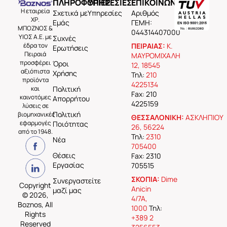
ΠΛΗΡΟΦΟΡΙΕΣ
ΥΠΗΡΕΣΙΕΣ
ΕΠΙΚΟΙΝΩΝΙΑ
Η εταιρεία
Σχετικά με
Υπηρεσίες
Aριθμός
ΧΡ.
Εμάς
ΓΕΜΗ:
ΜΠΟΖΝΟΣ &
044314407000
ΥΙΟΣ Α.Ε. με
Συχνές
έδρα τον
ΠΕΙΡΑΙΑΣ:
Κ.
Ερωτήσεις
Πειραιά
ΜΑΥΡΟΜΙΧΑΛΗ
προσφέρει
Όροι
12, 18545
αξιόπιστα
Χρήσης
Τηλ:
210
προϊόντα
4225134
και
Πολιτική
Fax: 210
καινοτόμες
Απορρήτου
4225159
λύσεις σε
Πολιτική
βιομηχανικές
ΘΕΣΣΑΛΟΝΙΚΗ:
ΑΣΚΛΗΠΙΟΥ
εφαρμογές
Ποιότητας
26, 56224
από το 1948.
Τηλ:
2310
Νέα
705400
Θέσεις
Fax: 2310
Εργασίας
705515
ΣΚΟΠΙΑ:
Dime
Συνεργαστείτε
Copyright
Anicin
μαζί μας
© 2026,
4/7A,
Boznos, All
1000
Τηλ:
Rights
+389 2
Reserved