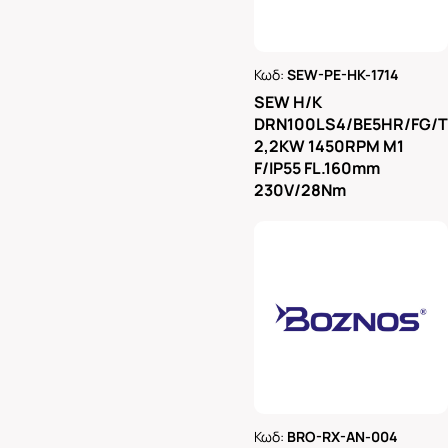
Κωδ:
SEW-PE-HK-1714
Ρωτήστε μας
SEW H/K
DRN100LS4/BE5HR/FG/
2,2KW 1450RPM M1
F/IP55 FL.160mm
230V/28Nm
Κωδ:
BRO-RX-AN-004