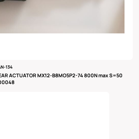
N-134
μας
EAR ACTUATOR MX12-B8MO5P2-74 800N max S=50
300048