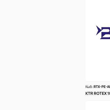
Κωδ:
RTX-PE-A
Ρωτήστε 
KTR ROTEX 1