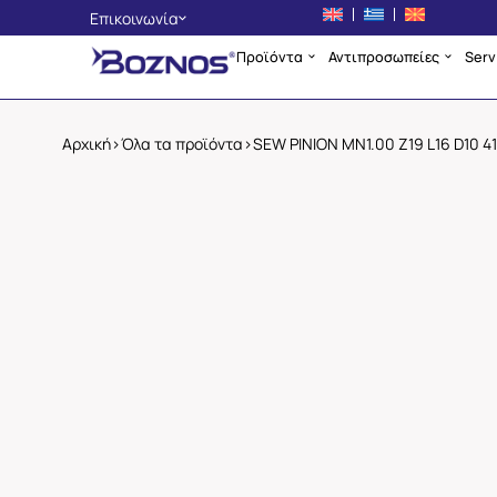
Επικοινωνία
Προϊόντα
Αντιπροσωπείες
Serv
Αθήνα
+30 210 4225134
Θεσσαλονίκη
Αρχική
>
Όλα τα προϊόντα
>
SEW PINION MN1.00 Z19 L16 D10 4
+30 2310 705400
Σκόπια
+389 2 3256553
info@boznos.gr
Επικοινωνία