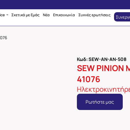
ice
Σχετικά με Εμάς
Νέα
Επικοινωνία
Συχνές ερωτήσεις
Συνεργ
1076
Κωδ: SEW-AN-AN-508
SEW PINION M
41076
Ηλεκτροκινητήρε
Ρωτήστε μας