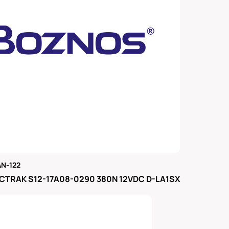
N-122
μας
CTRAK S12-17A08-0290 380N 12VDC D-LA1SX