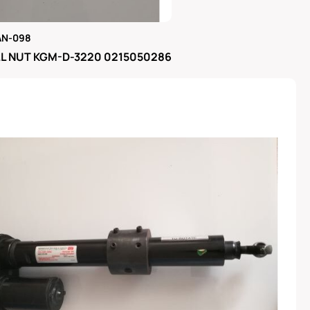
AN-098
μας
L NUT KGM-D-3220 0215050286