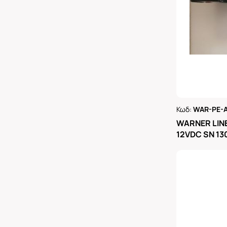
Κωδ:
WAR-PE-A
Ρωτήστε 
WARNER LIN
12VDC SN 1