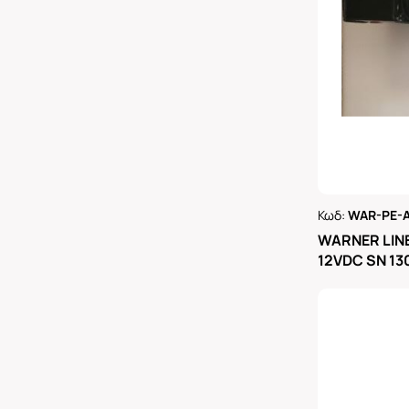
Κωδ:
WAR-PE-A
Ρωτήστε 
WARNER LIN
12VDC SN 1