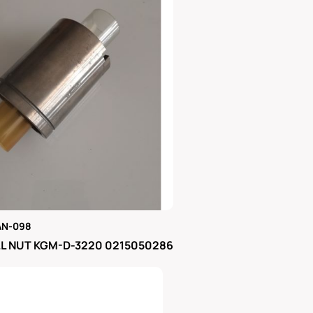
AN-098
μας
L NUT KGM-D-3220 0215050286