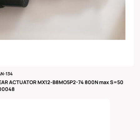
N-134
μας
EAR ACTUATOR MX12-B8MO5P2-74 800N max S=50
300048