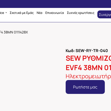
ice
Σχετικά με Εμάς
Νέα
Επικοινωνία
Συχνές ερωτήσεις
Συνεργ
4 38ΜΝ 0111428Χ
Κωδ: SEW-RY-TR-040
SEW ΡΥΘΜΙΖ
EVF4 38ΜΝ 0
Ηλεκτρομειωτή
Ρωτήστε μας