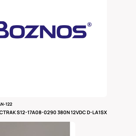
N-122
μας
CTRAK S12-17A08-0290 380N 12VDC D-LA1SX