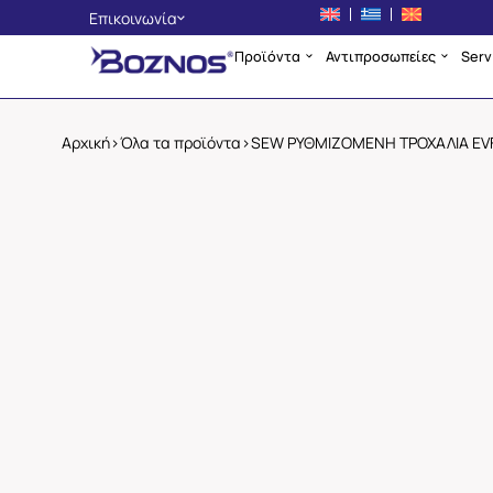
Επικοινωνία
Προϊόντα
Αντιπροσωπείες
Serv
Αθήνα
+30 210 4225134
Θεσσαλονίκη
Αρχική
>
Όλα τα προϊόντα
>
SEW ΡΥΘΜΙΖΟΜΕΝΗ ΤΡΟΧΑΛΙΑ EVF
+30 2310 705400
Σκόπια
+389 2 3256553
info@boznos.gr
Επικοινωνία