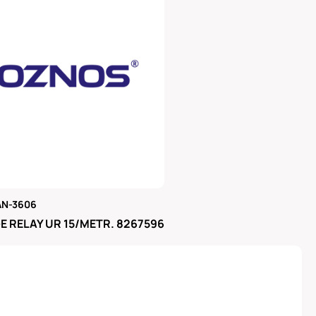
AN-3606
μας
 RELAY UR 15/METR. 8267596