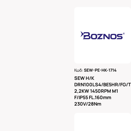
Κωδ:
SEW-PE-HK-1714
Ρωτήστε μας
SEW H/K
DRN100LS4/BE5HR/FG/
2,2KW 1450RPM M1
F/IP55 FL.160mm
230V/28Nm