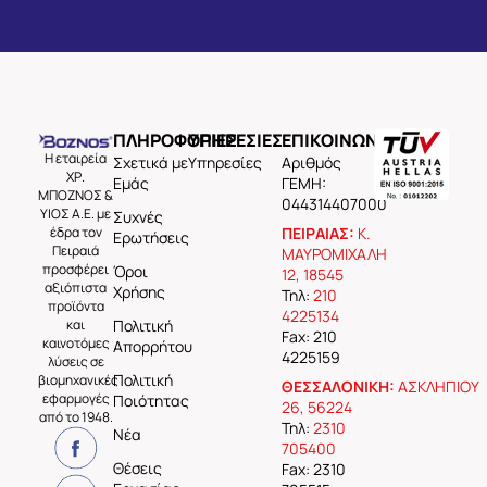
ΠΛΗΡΟΦΟΡΙΕΣ
ΥΠΗΡΕΣΙΕΣ
ΕΠΙΚΟΙΝΩΝΙΑ
Η εταιρεία
Σχετικά με
Υπηρεσίες
Aριθμός
ΧΡ.
Εμάς
ΓΕΜΗ:
ΜΠΟΖΝΟΣ &
044314407000
ΥΙΟΣ Α.Ε. με
Συχνές
έδρα τον
ΠΕΙΡΑΙΑΣ:
Κ.
Ερωτήσεις
Πειραιά
ΜΑΥΡΟΜΙΧΑΛΗ
προσφέρει
Όροι
12, 18545
αξιόπιστα
Χρήσης
Τηλ:
210
προϊόντα
4225134
και
Πολιτική
Fax: 210
καινοτόμες
Απορρήτου
4225159
λύσεις σε
Πολιτική
βιομηχανικές
ΘΕΣΣΑΛΟΝΙΚΗ:
ΑΣΚΛΗΠΙΟΥ
εφαρμογές
Ποιότητας
26, 56224
από το 1948.
Τηλ:
2310
Νέα
705400
Θέσεις
Fax: 2310