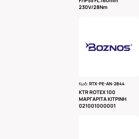
F/IP55 FL.160mm
230V/28Nm
Κωδ:
RTX-PE-AN-2844
Ρωτήστε μας
KTR ROTEX 100
ΜΑΡΓΑΡΙΤΑ ΚΙΤΡΙΝΗ
021001000001