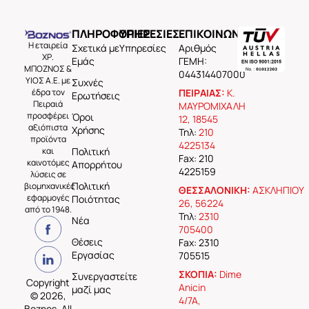
ΠΛΗΡΟΦΟΡΙΕΣ
ΥΠΗΡΕΣΙΕΣ
ΕΠΙΚΟΙΝΩΝΙΑ
Η εταιρεία
Σχετικά με
Υπηρεσίες
Aριθμός
ΧΡ.
Εμάς
ΓΕΜΗ:
ΜΠΟΖΝΟΣ &
044314407000
ΥΙΟΣ Α.Ε. με
Συχνές
έδρα τον
ΠΕΙΡΑΙΑΣ:
Κ.
Ερωτήσεις
Πειραιά
ΜΑΥΡΟΜΙΧΑΛΗ
προσφέρει
Όροι
12, 18545
αξιόπιστα
Χρήσης
Τηλ:
210
προϊόντα
4225134
και
Πολιτική
Fax: 210
καινοτόμες
Απορρήτου
4225159
λύσεις σε
Πολιτική
βιομηχανικές
ΘΕΣΣΑΛΟΝΙΚΗ:
ΑΣΚΛΗΠΙΟΥ
εφαρμογές
Ποιότητας
26, 56224
από το 1948.
Τηλ:
2310
Νέα
705400
Θέσεις
Fax: 2310
Εργασίας
705515
ΣΚΟΠΙΑ:
Dime
Συνεργαστείτε
Copyright
Anicin
μαζί μας
© 2026,
4/7A,
Boznos, All