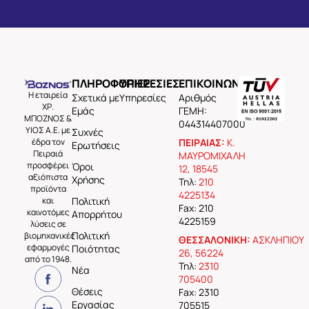
ΠΛΗΡΟΦΟΡΙΕΣ
ΥΠΗΡΕΣΙΕΣ
ΕΠΙΚΟΙΝΩΝΙΑ
Η εταιρεία
Σχετικά με
Υπηρεσίες
Aριθμός
ΧΡ.
Εμάς
ΓΕΜΗ:
ΜΠΟΖΝΟΣ &
044314407000
ΥΙΟΣ Α.Ε. με
Συχνές
έδρα τον
ΠΕΙΡΑΙΑΣ:
Κ.
Ερωτήσεις
Πειραιά
ΜΑΥΡΟΜΙΧΑΛΗ
προσφέρει
Όροι
12, 18545
αξιόπιστα
Χρήσης
Τηλ:
210
προϊόντα
4225134
και
Πολιτική
Fax: 210
καινοτόμες
Απορρήτου
4225159
λύσεις σε
Πολιτική
βιομηχανικές
ΘΕΣΣΑΛΟΝΙΚΗ:
ΑΣΚΛΗΠΙΟΥ
εφαρμογές
Ποιότητας
26, 56224
από το 1948.
Τηλ:
2310
Νέα
705400
Θέσεις
Fax: 2310
Εργασίας
705515