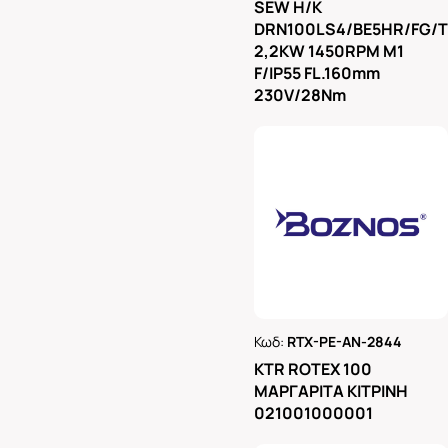
SEW H/K
DRN100LS4/BE5HR/FG/
2,2KW 1450RPM M1
F/IP55 FL.160mm
230V/28Nm
Κωδ:
RTX-PE-AN-2844
Ρωτήστε μας
KTR ROTEX 100
ΜΑΡΓΑΡΙΤΑ ΚΙΤΡΙΝΗ
021001000001