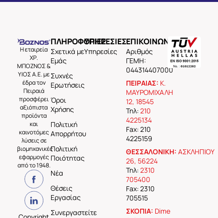
ΠΛΗΡΟΦΟΡΙΕΣ
ΥΠΗΡΕΣΙΕΣ
ΕΠΙΚΟΙΝΩΝΙΑ
Η εταιρεία
Σχετικά με
Υπηρεσίες
Aριθμός
ΧΡ.
Εμάς
ΓΕΜΗ:
ΜΠΟΖΝΟΣ &
044314407000
ΥΙΟΣ Α.Ε. με
Συχνές
έδρα τον
ΠΕΙΡΑΙΑΣ:
Κ.
Ερωτήσεις
Πειραιά
ΜΑΥΡΟΜΙΧΑΛΗ
προσφέρει
Όροι
12, 18545
αξιόπιστα
Χρήσης
Τηλ:
210
προϊόντα
4225134
και
Πολιτική
Fax: 210
καινοτόμες
Απορρήτου
4225159
λύσεις σε
Πολιτική
βιομηχανικές
ΘΕΣΣΑΛΟΝΙΚΗ:
ΑΣΚΛΗΠΙΟΥ
εφαρμογές
Ποιότητας
26, 56224
από το 1948.
Τηλ:
2310
Νέα
705400
Θέσεις
Fax: 2310
Εργασίας
705515
ΣΚΟΠΙΑ:
Dime
Συνεργαστείτε
Copyright