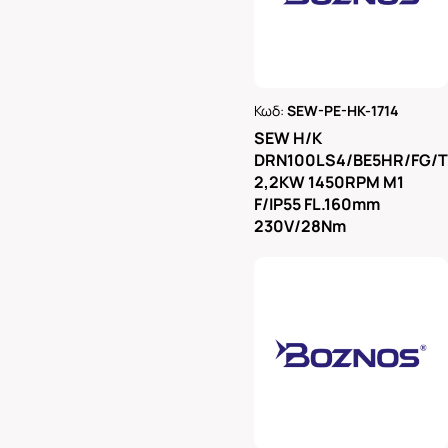
Κωδ:
SEW-PE-HK-1714
Ρωτήστε μας
SEW H/K
DRN100LS4/BE5HR/FG/
2,2KW 1450RPM M1
F/IP55 FL.160mm
230V/28Nm