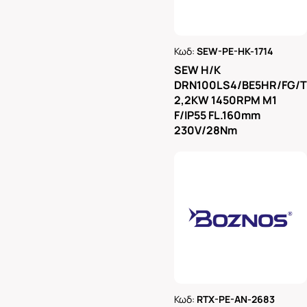
Κωδ:
SEW-PE-HK-1714
Ρωτήστε μας
SEW H/K
DRN100LS4/BE5HR/FG/
2,2KW 1450RPM M1
F/IP55 FL.160mm
230V/28Nm
Κωδ:
RTX-PE-AN-2683