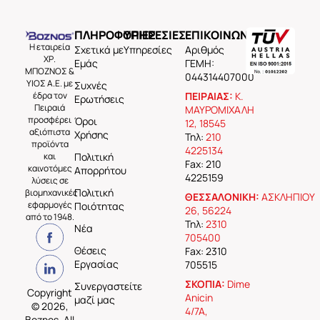
ΠΛΗΡΟΦΟΡΙΕΣ
ΥΠΗΡΕΣΙΕΣ
ΕΠΙΚΟΙΝΩΝΙΑ
Η εταιρεία
Σχετικά με
Υπηρεσίες
Aριθμός
ΧΡ.
Εμάς
ΓΕΜΗ:
ΜΠΟΖΝΟΣ &
044314407000
ΥΙΟΣ Α.Ε. με
Συχνές
έδρα τον
ΠΕΙΡΑΙΑΣ:
Κ.
Ερωτήσεις
Πειραιά
ΜΑΥΡΟΜΙΧΑΛΗ
προσφέρει
Όροι
12, 18545
αξιόπιστα
Χρήσης
Τηλ:
210
προϊόντα
4225134
και
Πολιτική
Fax: 210
καινοτόμες
Απορρήτου
4225159
λύσεις σε
Πολιτική
βιομηχανικές
ΘΕΣΣΑΛΟΝΙΚΗ:
ΑΣΚΛΗΠΙΟΥ
εφαρμογές
Ποιότητας
26, 56224
από το 1948.
Τηλ:
2310
Νέα
705400
Θέσεις
Fax: 2310
Εργασίας
705515
ΣΚΟΠΙΑ:
Dime
Συνεργαστείτε
Copyright
Anicin
μαζί μας
© 2026,
4/7A,
Boznos, All