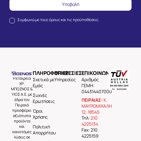
Υποβολή
Συμφωνώ με τους
όρους και τις προϋποθέσεις.
ΠΛΗΡΟΦΟΡΙΕΣ
ΥΠΗΡΕΣΙΕΣ
ΕΠΙΚΟΙΝΩΝΙΑ
Η εταιρεία
Σχετικά με
Υπηρεσίες
Aριθμός
ΧΡ.
Εμάς
ΓΕΜΗ:
ΜΠΟΖΝΟΣ &
044314407000
ΥΙΟΣ Α.Ε. με
Συχνές
έδρα τον
ΠΕΙΡΑΙΑΣ:
Κ.
Ερωτήσεις
Πειραιά
ΜΑΥΡΟΜΙΧΑΛΗ
προσφέρει
Όροι
12, 18545
αξιόπιστα
Χρήσης
Τηλ:
210
προϊόντα
4225134
και
Πολιτική
Fax: 210
καινοτόμες
Απορρήτου
4225159
λύσεις σε