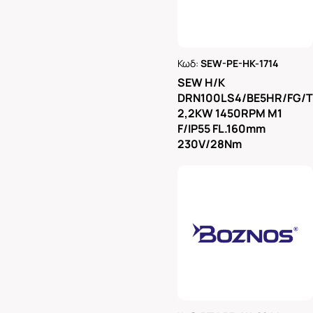
Κωδ:
SEW-PE-HK-1714
Ρωτήστε μας
SEW H/K
DRN100LS4/BE5HR/FG/
2,2KW 1450RPM M1
F/IP55 FL.160mm
230V/28Nm