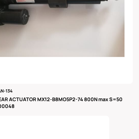
N-134
μας
EAR ACTUATOR MX12-B8MO5P2-74 800N max S=50
300048