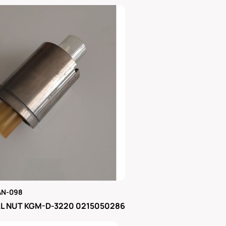
AN-098
μας
L NUT KGM-D-3220 0215050286