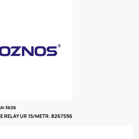
AN-3606
μας
 RELAY UR 15/METR. 8267596