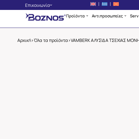
Επικοινωνία
Προϊόντα
Αντιπροσωπείες
Serv
Αθήνα
+30 210 4225134
Θεσσαλονίκη
Αρχική
>
Όλα τα προϊόντα
>
VAMBERK ΑΛΥΣΙΔΑ ΤΣΕΧΙΑΣ ΜΟΝΗ 1
+30 2310 705400
Σκόπια
+389 2 3256553
info@boznos.gr
Επικοινωνία