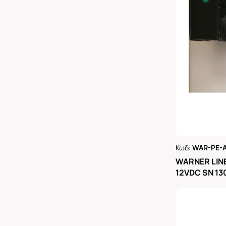
Κωδ:
WAR-PE-A
Ρωτήστε 
WARNER LIN
12VDC SN 1