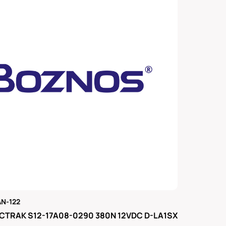
N-122
μας
CTRAK S12-17A08-0290 380N 12VDC D-LA1SX