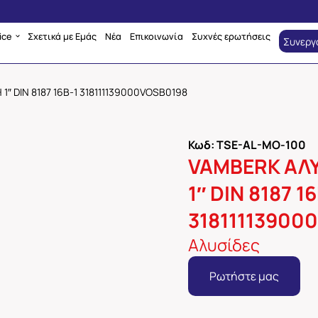
ice
Σχετικά με Εμάς
Νέα
Επικοινωνία
Συχνές ερωτήσεις
Συνεργ
″ DIN 8187 16B-1 318111139000VOSB0198
Κωδ: TSE-AL-MO-100
VAMBERK ΑΛΥ
1″ DIN 8187 1
31811113900
Αλυσίδες
Ρωτήστε μας