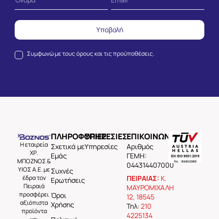
Υποβολή
Συμφωνώ με τους
όρους και τις προϋποθέσεις.
ΠΛΗΡΟΦΟΡΙΕΣ
ΥΠΗΡΕΣΙΕΣ
ΕΠΙΚΟΙΝΩΝΙΑ
Η εταιρεία
Σχετικά με
Υπηρεσίες
Aριθμός
ΧΡ.
Εμάς
ΓΕΜΗ:
ΜΠΟΖΝΟΣ &
044314407000
ΥΙΟΣ Α.Ε. με
Συχνές
έδρα τον
ΠΕΙΡΑΙΑΣ:
Κ.
Ερωτήσεις
Πειραιά
ΜΑΥΡΟΜΙΧΑΛΗ
προσφέρει
Όροι
12, 18545
αξιόπιστα
Χρήσης
Τηλ:
210
προϊόντα
4225134