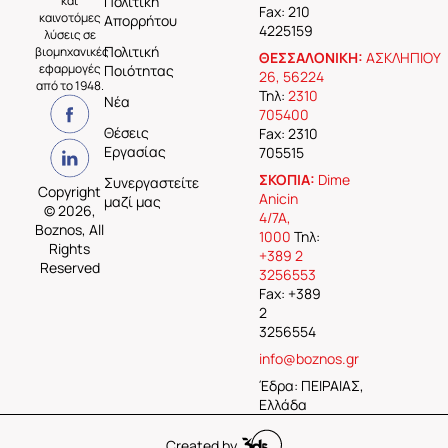
και
Πολιτική
Fax: 210
καινοτόμες
Απορρήτου
4225159
λύσεις σε
Πολιτική
βιομηχανικές
ΘΕΣΣΑΛΟΝΙΚΗ:
ΑΣΚΛΗΠΙΟΥ
εφαρμογές
Ποιότητας
26, 56224
από το 1948.
Τηλ:
2310
Νέα
705400
Θέσεις
Fax: 2310
Εργασίας
705515
ΣΚΟΠΙΑ:
Dime
Συνεργαστείτε
Copyright
Anicin
μαζί μας
© 2026,
4/7A,
Boznos, All
1000
Τηλ:
Rights
+389 2
Reserved
3256553
Fax: +389
2
3256554
info@boznos.gr
Έδρα: ΠΕΙΡΑΙΑΣ,
Ελλάδα
Created by