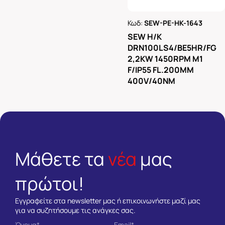
Κωδ:
SEW-PE-HK-1643
Ρωτήστε μας
SEW H/K
DRN100LS4/BE5HR/FG
2,2KW 1450RPM M1
F/IP55 FL.200MM
400V/40NM
Μάθετε τα
νέα
μας
πρώτοι!
Εγγραφείτε στα newsletter μας ή επικοινωνήστε μαζί μας
για να συζητήσουμε τις ανάγκες σας.