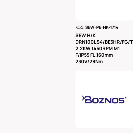
Κωδ:
SEW-PE-HK-1714
Ρωτήστε μας
SEW H/K
DRN100LS4/BE5HR/FG/
2,2KW 1450RPM M1
F/IP55 FL.160mm
230V/28Nm