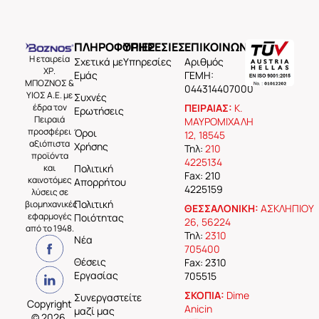
ΠΛΗΡΟΦΟΡΙΕΣ
ΥΠΗΡΕΣΙΕΣ
ΕΠΙΚΟΙΝΩΝΙΑ
Η εταιρεία
Σχετικά με
Υπηρεσίες
Aριθμός
ΧΡ.
Εμάς
ΓΕΜΗ:
ΜΠΟΖΝΟΣ &
044314407000
ΥΙΟΣ Α.Ε. με
Συχνές
έδρα τον
ΠΕΙΡΑΙΑΣ:
Κ.
Ερωτήσεις
Πειραιά
ΜΑΥΡΟΜΙΧΑΛΗ
προσφέρει
Όροι
12, 18545
αξιόπιστα
Χρήσης
Τηλ:
210
προϊόντα
4225134
και
Πολιτική
Fax: 210
καινοτόμες
Απορρήτου
4225159
λύσεις σε
Πολιτική
βιομηχανικές
ΘΕΣΣΑΛΟΝΙΚΗ:
ΑΣΚΛΗΠΙΟΥ
εφαρμογές
Ποιότητας
26, 56224
από το 1948.
Τηλ:
2310
Νέα
705400
Θέσεις
Fax: 2310
Εργασίας
705515
ΣΚΟΠΙΑ:
Dime
Συνεργαστείτε
Copyright
Anicin
μαζί μας
© 2026,