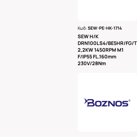
Κωδ:
SEW-PE-HK-1714
Ρωτήστε μας
SEW H/K
DRN100LS4/BE5HR/FG/
2,2KW 1450RPM M1
F/IP55 FL.160mm
230V/28Nm