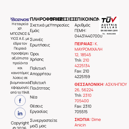
ΠΛΗΡΟΦΟΡΙΕΣ
ΥΠΗΡΕΣΙΕΣ
ΕΠΙΚΟΙΝΩΝΙΑ
Η εταιρεία
Σχετικά με
Υπηρεσίες
Aριθμός
ΧΡ.
Εμάς
ΓΕΜΗ:
ΜΠΟΖΝΟΣ &
044314407000
ΥΙΟΣ Α.Ε. με
Συχνές
έδρα τον
ΠΕΙΡΑΙΑΣ:
Κ.
Ερωτήσεις
Πειραιά
ΜΑΥΡΟΜΙΧΑΛΗ
προσφέρει
Όροι
12, 18545
αξιόπιστα
Χρήσης
Τηλ:
210
προϊόντα
4225134
και
Πολιτική
Fax: 210
καινοτόμες
Απορρήτου
4225159
λύσεις σε
Πολιτική
βιομηχανικές
ΘΕΣΣΑΛΟΝΙΚΗ:
ΑΣΚΛΗΠΙΟΥ
εφαρμογές
Ποιότητας
26, 56224
από το 1948.
Τηλ:
2310
Νέα
705400
Θέσεις
Fax: 2310
Εργασίας
705515
ΣΚΟΠΙΑ:
Dime
Συνεργαστείτε
Copyright
Anicin
μαζί μας
© 2026,