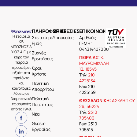
ΠΛΗΡΟΦΟΡΙΕΣ
ΥΠΗΡΕΣΙΕΣ
ΕΠΙΚΟΙΝΩΝΙΑ
Η εταιρεία
Σχετικά με
Υπηρεσίες
Aριθμός
ΧΡ.
Εμάς
ΓΕΜΗ:
ΜΠΟΖΝΟΣ &
044314407000
ΥΙΟΣ Α.Ε. με
Συχνές
έδρα τον
ΠΕΙΡΑΙΑΣ:
Κ.
Ερωτήσεις
Πειραιά
ΜΑΥΡΟΜΙΧΑΛΗ
προσφέρει
Όροι
12, 18545
αξιόπιστα
Χρήσης
Τηλ:
210
προϊόντα
4225134
και
Πολιτική
Fax: 210
καινοτόμες
Απορρήτου
4225159
λύσεις σε
Πολιτική
βιομηχανικές
ΘΕΣΣΑΛΟΝΙΚΗ:
ΑΣΚΛΗΠΙΟΥ
εφαρμογές
Ποιότητας
26, 56224
από το 1948.
Τηλ:
2310
Νέα
705400
Θέσεις
Fax: 2310
Εργασίας
705515