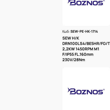
Κωδ:
SEW-PE-HK-1714
Ρωτήστε μας
SEW H/K
DRN100LS4/BE5HR/FG/
2,2KW 1450RPM M1
F/IP55 FL.160mm
230V/28Nm